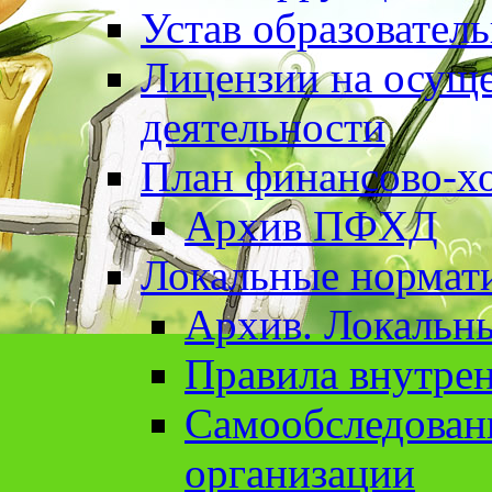
Устав образовател
Лицензии на осуще
деятельности
План финансово-хо
Архив ПФХД
Локальные нормат
Архив. Локальн
Правила внутрен
Cамообследован
организации