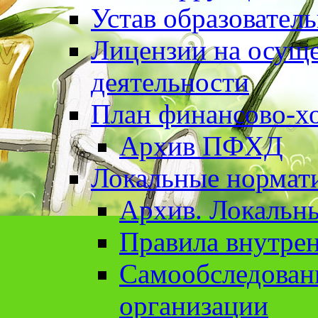
Устав образовател
Лицензии на осуще
деятельности
План финансово-хо
Архив ПФХД
Локальные нормат
Архив. Локальн
Правила внутрен
Cамообследован
организации