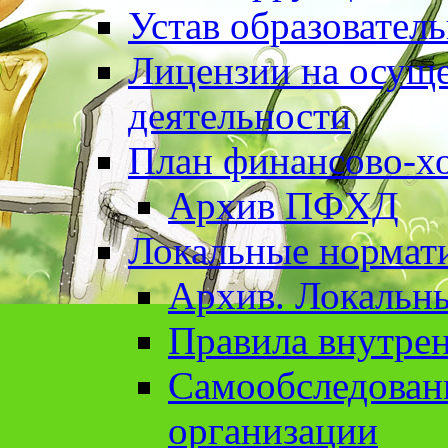
Устав образовател
Лицензии на осуще
деятельности
План финансово-хо
Архив ПФХД
Локальные нормат
Архив. Локальн
Правила внутрен
Cамообследован
организации