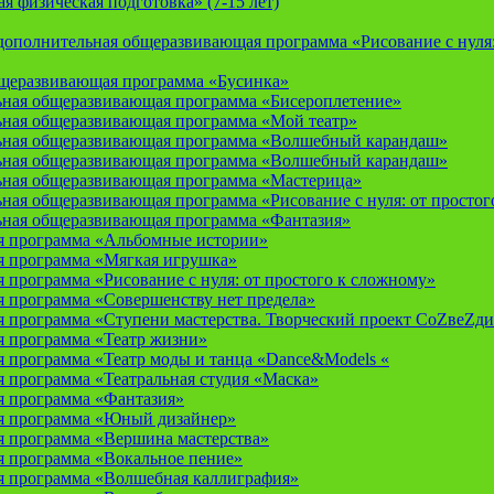
 физическая подготовка» (7-15 лет)
ополнительная общеразвивающая программа «Рисование с нуля: 
бщеразвивающая программа «Бусинка»
ьная общеразвивающая программа «Бисероплетение»
ьная общеразвивающая программа «Мой театр»
ьная общеразвивающая программа «Волшебный карандаш»
ьная общеразвивающая программа «Волшебный карандаш»
ьная общеразвивающая программа «Мастерица»
ная общеразвивающая программа «Рисование с нуля: от простог
ьная общеразвивающая программа «Фантазия»
я программа «Альбомные истории»
 программа «Мягкая игрушка»
программа «Рисование с нуля: от простого к сложному»
 программа «Совершенству нет предела»
 программа «Ступени мастерства. Творческий проект СоZвеZди
 программа «Театр жизни»
 программа «Театр моды и танца «Dance&Models «
 программа «Театральная студия «Маска»
 программа «Фантазия»
я программа «Юный дизайнер»
 программа «Вершина мастерства»
 программа «Вокальное пение»
 программа «Волшебная каллиграфия»