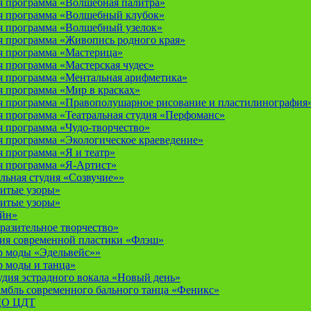
 программа «Волшебная палитра»
я программа «Волшебный клубок»
я программа «Волшебный узелок»
 программа «Живопись родного края»
я программа «Мастерица»
 программа «Мастерская чудес»
 программа «Ментальная арифметика»
 программа «Мир в красках»
 программа «Правополушарное рисование и пластилинография
 программа «Театральная студия «Перфоманс»
 программа «Чудо-творчество»
 программа «Экологическое краеведение»
 программа «Я и театр»
 программа «Я-Артист»
льная студия «Созвучие»»
итые узоры»
итые узоры»
айн»
разительное творчество»
дия современной пластики «Флэш»
р моды «Эдельвейс»»
р моды и танца»
дия эстрадного вокала «Новый день»
мбль современного бального танца «Феникс»
 ДО ЦДТ