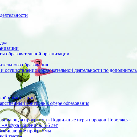
деятельности
ядка
анизации
оты образовательной организации
ительного образования
 и осуществления образовательной деятельности по дополните
ной организации
арственный контроль в сфере образования
азвивающая программа «Подвижные игры народов Поволжья»
«Азбука общения», 5-6 лет
развивающие программы
ный театр»