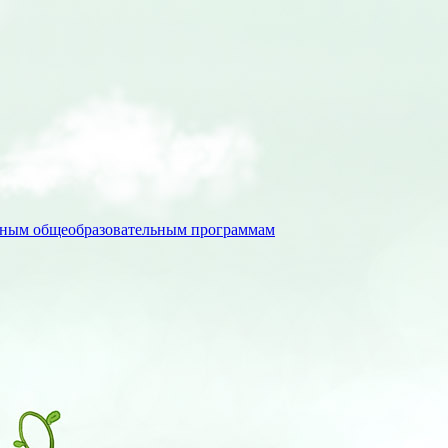
льным общеобразовательным программам