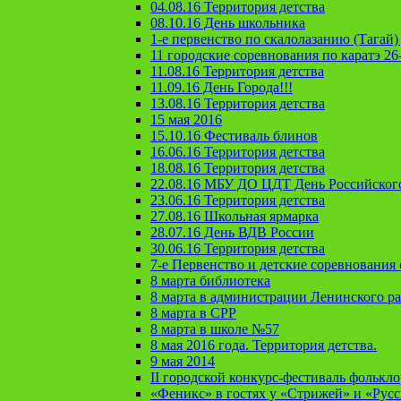
04.08.16 Территория детства
08.10.16 День школьника
1-е первенство по скалолазанию (Тагай) 
11 городские соревнования по каратэ 26
11.08.16 Территория детства
11.09.16 День Города!!!
13.08.16 Территория детства
15 мая 2016
15.10.16 Фестиваль блинов
16.06.16 Территория детства
18.08.16 Территория детства
22.08.16 МБУ ДО ЦДТ День Российског
23.06.16 Территория детства
27.08.16 Школьная ярмарка
28.07.16 День ВДВ России
30.06.16 Территория детства
7-е Первенство и детские соревновани
8 марта библиотека
8 марта в администрации Ленинского р
8 марта в СРР
8 марта в школе №57
8 мая 2016 года. Территория детства.
9 мая 2014
II городской конкурс-фестиваль фолькл
«Феникс» в гостях у «Стрижей» и «Рус