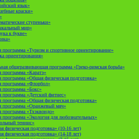
лийский язык»
шебные краски»
»
ематические ступеньки»
ыкальный мир»
ука к букве»
мика»
 программа «Туризм и спортивное ориентирование»
ка ориентирования»
ная общеразвивающая программа «Греко-римская борьба»
 программа «Каратэ»
 программа «Общая физическая подготовка»
я программа «Флорбол»
 программа «Бокс»
 программа «Детский фитнес»
 программа «Общая физическая подготовка»
я программа «Оранжевый мяч»
 программа «Тхэквондо»
 программа «Экология для любознательных»
тольный теннис»
 физическая подготовка» (10-16 лет)
 физическая подготовка» (14-18 лет)