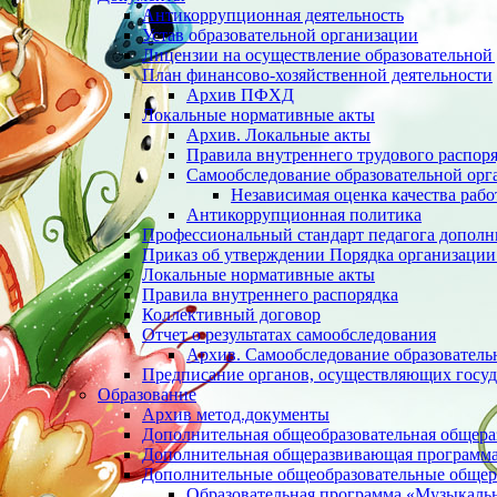
Антикоррупционная деятельность
Устав образовательной организации
Лицензии на осуществление образовательной 
План финансово-хозяйственной деятельности
Архив ПФХД
Локальные нормативные акты
Архив. Локальные акты
Правила внутреннего трудового распор
Cамообследование образовательной орг
Независимая оценка качества раб
Антикоррупционная политика
Профессиональный стандарт педагога дополн
Приказ об утверждении Порядка организации
Локальные нормативные акты
Правила внутреннего распорядка
Коллективный договор
Отчет о результатах самообследования
Архив. Cамообследование образователь
Предписание органов, осуществляющих госуд
Образование
Архив метод.документы
Дополнительная общеобразовательная общер
Дополнительная общеразвивающая программа 
Дополнительные общеобразовательные обще
Образовательная программа «Музыкаль