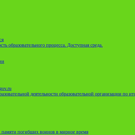
ся
ть образовательного процесса. Доступная среда.
ии
gov.ru
азовательной деятельности образовательной организации по ито
 памяти погибших воинов в мирное время