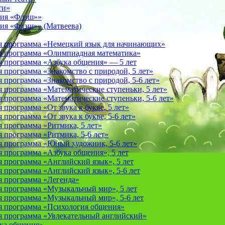
ти»
фия «Флэш»»
ия «Флэш»» (Матвеева)
я программа «Немецкий язык для начинающих»
 программа «Олимпиадная математика»
 программа «Азбука общения» — 5 лет
программа «Знакомство с природой, 5 лет»
программа «Знакомство с природой, 5-6 лет»
 программа «Математические ступеньки, 5 лет»
программа «Математические ступеньки, 5-6 лет»
программа «От звука к букве, 5 лет»
рограмма «От звука к букве, 5-6 лет»
 программа «Ритмика, 5 лет»
программа «Ритмика, 5-6 лет»
 программа «Юный художник, 5-6 лет»
 программа «Азбука общения», 5 лет
 программа «Английский язык», 5 лет
 программа «Английский язык», 5-6 лет
 программа «Легенда»
 программа «Музыкальный мир», 5 лет
 программа «Музыкальный мир», 5-6 лет
 программа «Психология общения»
 программа «Увлекательный английский»
ука общения»