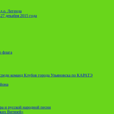
д.о. Легенда
-27 декабря 2015 года
о флага
я среди команд Клубов города Ульяновска по КАРАТЭ
айона
ора и русской народной песни
ских Витязей»