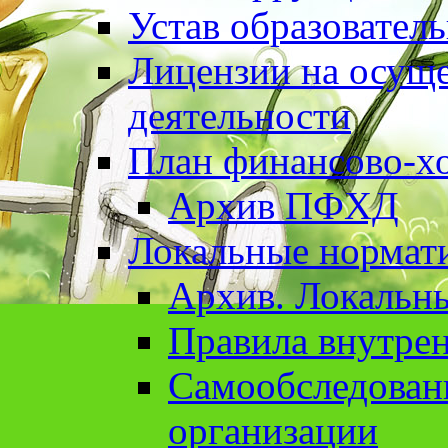
Устав образовател
Лицензии на осуще
деятельности
План финансово-хо
Архив ПФХД
Локальные нормат
Архив. Локальн
Правила внутрен
Cамообследован
организации