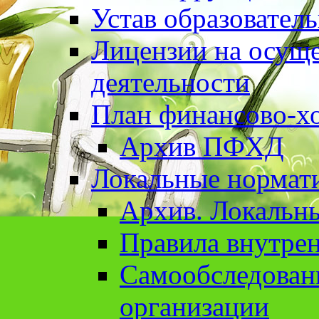
Устав образовател
Лицензии на осуще
деятельности
План финансово-хо
Архив ПФХД
Локальные нормат
Архив. Локальн
Правила внутрен
Cамообследован
организации