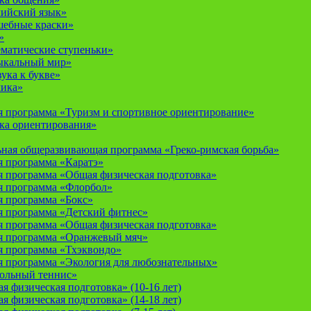
лийский язык»
шебные краски»
»
ематические ступеньки»
ыкальный мир»
ука к букве»
мика»
 программа «Туризм и спортивное ориентирование»
ка ориентирования»
ная общеразвивающая программа «Греко-римская борьба»
 программа «Каратэ»
 программа «Общая физическая подготовка»
я программа «Флорбол»
 программа «Бокс»
 программа «Детский фитнес»
 программа «Общая физическая подготовка»
я программа «Оранжевый мяч»
 программа «Тхэквондо»
 программа «Экология для любознательных»
тольный теннис»
 физическая подготовка» (10-16 лет)
 физическая подготовка» (14-18 лет)