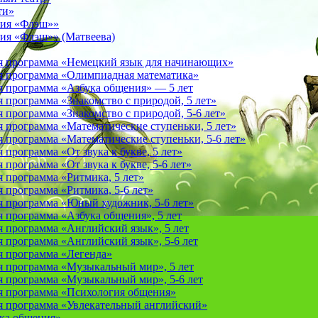
ти»
фия «Флэш»»
ия «Флэш»» (Матвеева)
я программа «Немецкий язык для начинающих»
 программа «Олимпиадная математика»
 программа «Азбука общения» — 5 лет
программа «Знакомство с природой, 5 лет»
программа «Знакомство с природой, 5-6 лет»
 программа «Математические ступеньки, 5 лет»
программа «Математические ступеньки, 5-6 лет»
программа «От звука к букве, 5 лет»
рограмма «От звука к букве, 5-6 лет»
 программа «Ритмика, 5 лет»
программа «Ритмика, 5-6 лет»
 программа «Юный художник, 5-6 лет»
 программа «Азбука общения», 5 лет
 программа «Английский язык», 5 лет
 программа «Английский язык», 5-6 лет
 программа «Легенда»
 программа «Музыкальный мир», 5 лет
 программа «Музыкальный мир», 5-6 лет
 программа «Психология общения»
 программа «Увлекательный английский»
ука общения»