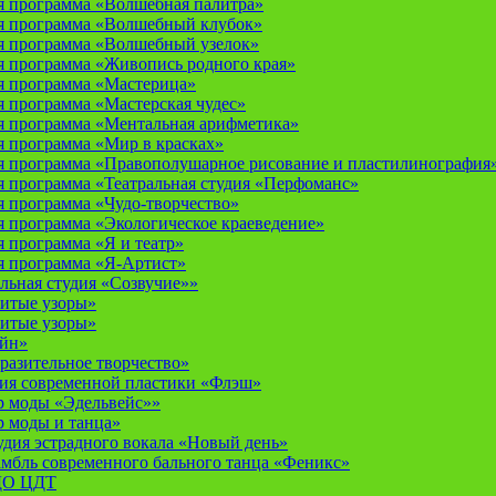
 программа «Волшебная палитра»
я программа «Волшебный клубок»
я программа «Волшебный узелок»
 программа «Живопись родного края»
я программа «Мастерица»
 программа «Мастерская чудес»
 программа «Ментальная арифметика»
 программа «Мир в красках»
 программа «Правополушарное рисование и пластилинография
 программа «Театральная студия «Перфоманс»
 программа «Чудо-творчество»
 программа «Экологическое краеведение»
 программа «Я и театр»
 программа «Я-Артист»
льная студия «Созвучие»»
итые узоры»
итые узоры»
айн»
разительное творчество»
дия современной пластики «Флэш»
р моды «Эдельвейс»»
р моды и танца»
дия эстрадного вокала «Новый день»
мбль современного бального танца «Феникс»
 ДО ЦДТ