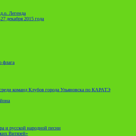
д.о. Легенда
-27 декабря 2015 года
о флага
я среди команд Клубов города Ульяновска по КАРАТЭ
айона
ора и русской народной песни
ских Витязей»