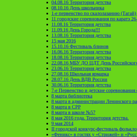
04.08.16 Территория детства
08.10.16 День школьника
1-е первенство по скалолазанию (Тагай) 
11 городские соревнования по каратэ 26
11.08.16 Территория детства
11.09.16 День Города!!!
13.08.16 Территория детства
15 мая 2016
15.10.16 Фестиваль блинов
16.06.16 Территория детства
18.08.16 Территория детства
22.08.16 МБУ ДО ЦДТ День Российског
23.06.16 Территория детства
27.08.16 Школьная ярмарка
28.07.16 День ВДВ России
30.06.16 Территория детства
7-е Первенство и детские соревновани
8 марта библиотека
8 марта в администрации Ленинского р
8 марта в СРР
8 марта в школе №57
8 мая 2016 года. Территория детства.
9 мая 2014
II городской конкурс-фестиваль фолькл
«Феникс» в гостях у «Стрижей» и «Рус