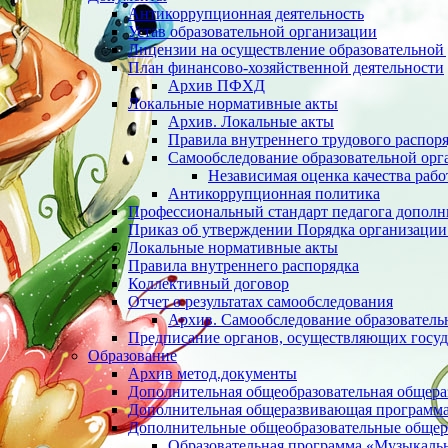
Антикоррупционная деятельность
Устав образовательной организации
Лицензии на осуществление образовательной 
План финансово-хозяйственной деятельности
Архив ПФХД
Локальные нормативные акты
Архив. Локальные акты
Правила внутреннего трудового распор
Cамообследование образовательной орг
Независимая оценка качества раб
Антикоррупционная политика
Профессиональный стандарт педагога дополн
Приказ об утверждении Порядка организации
Локальные нормативные акты
Правила внутреннего распорядка
Коллективный договор
Отчет о результатах самообследования
Архив. Cамообследование образователь
Предписание органов, осуществляющих госуд
Образование
Архив метод.документы
Дополнительная общеобразовательная общер
Дополнительная общеразвивающая программа 
Дополнительные общеобразовательные обще
Образовательная программа «Музыкаль