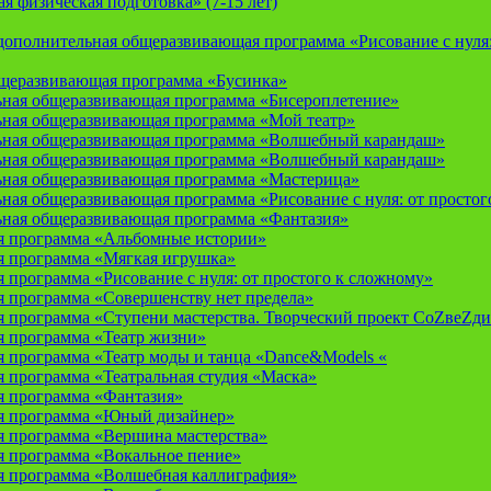
 физическая подготовка» (7-15 лет)
ополнительная общеразвивающая программа «Рисование с нуля: 
бщеразвивающая программа «Бусинка»
ьная общеразвивающая программа «Бисероплетение»
ьная общеразвивающая программа «Мой театр»
ьная общеразвивающая программа «Волшебный карандаш»
ьная общеразвивающая программа «Волшебный карандаш»
ьная общеразвивающая программа «Мастерица»
ная общеразвивающая программа «Рисование с нуля: от простог
ьная общеразвивающая программа «Фантазия»
я программа «Альбомные истории»
 программа «Мягкая игрушка»
программа «Рисование с нуля: от простого к сложному»
 программа «Совершенству нет предела»
 программа «Ступени мастерства. Творческий проект СоZвеZди
 программа «Театр жизни»
 программа «Театр моды и танца «Dance&Models «
 программа «Театральная студия «Маска»
 программа «Фантазия»
я программа «Юный дизайнер»
 программа «Вершина мастерства»
 программа «Вокальное пение»
 программа «Волшебная каллиграфия»