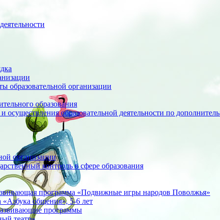
деятельности
ядка
анизации
оты образовательной организации
ительного образования
 и осуществления образовательной деятельности по дополните
ной организации
арственный контроль в сфере образования
азвивающая программа «Подвижные игры народов Поволжья»
«Азбука общения», 5-6 лет
развивающие программы
ный театр»