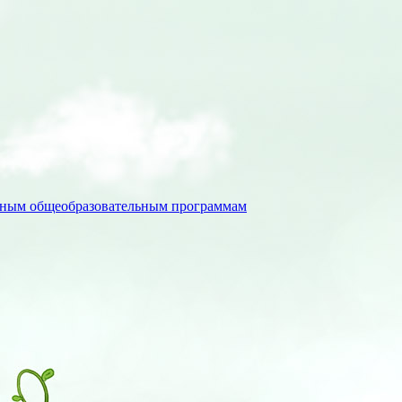
льным общеобразовательным программам