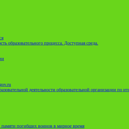
ся
ть образовательного процесса. Доступная среда.
ии
gov.ru
азовательной деятельности образовательной организации по ито
 памяти погибших воинов в мирное время