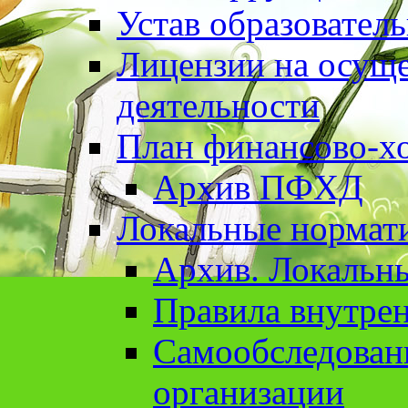
Устав образовател
Лицензии на осуще
деятельности
План финансово-хо
Архив ПФХД
Локальные нормат
Архив. Локальн
Правила внутрен
Cамообследован
организации