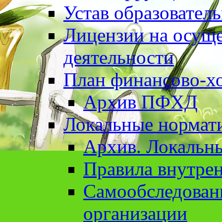
Устав образовател
Лицензии на осуще
деятельности
План финансово-хо
Архив ПФХД
Локальные нормат
Архив. Локальн
Правила внутрен
Cамообследован
организации