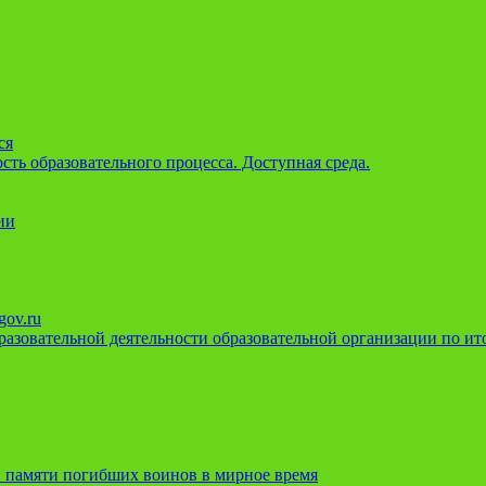
ся
ть образовательного процесса. Доступная среда.
ии
gov.ru
азовательной деятельности образовательной организации по ито
 памяти погибших воинов в мирное время