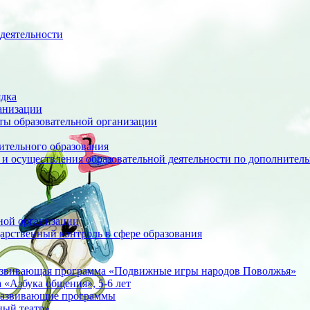
деятельности
ядка
анизации
оты образовательной организации
ительного образования
 и осуществления образовательной деятельности по дополните
ной организации
арственный контроль в сфере образования
азвивающая программа «Подвижные игры народов Поволжья»
«Азбука общения», 5-6 лет
развивающие программы
ный театр»