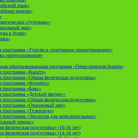
лийский язык»
шебные краски»
»
ематические ступеньки»
ыкальный мир»
ука к букве»
мика»
 программа «Туризм и спортивное ориентирование»
ка ориентирования»
ная общеразвивающая программа «Греко-римская борьба»
 программа «Каратэ»
 программа «Общая физическая подготовка»
я программа «Флорбол»
 программа «Бокс»
 программа «Детский фитнес»
 программа «Общая физическая подготовка»
я программа «Оранжевый мяч»
 программа «Тхэквондо»
 программа «Экология для любознательных»
тольный теннис»
 физическая подготовка» (10-16 лет)
 физическая подготовка» (14-18 лет)