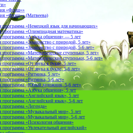
ти»
фия «Флэш»»
ия «Флэш»» (Матвеева)
я программа «Немецкий язык для начинающих»
 программа «Олимпиадная математика»
 программа «Азбука общения» — 5 лет
программа «Знакомство с природой, 5 лет»
программа «Знакомство с природой, 5-6 лет»
 программа «Математические ступеньки, 5 лет»
программа «Математические ступеньки, 5-6 лет»
программа «От звука к букве, 5 лет»
рограмма «От звука к букве, 5-6 лет»
 программа «Ритмика, 5 лет»
программа «Ритмика, 5-6 лет»
 программа «Юный художник, 5-6 лет»
 программа «Азбука общения», 5 лет
 программа «Английский язык», 5 лет
 программа «Английский язык», 5-6 лет
 программа «Легенда»
 программа «Музыкальный мир», 5 лет
 программа «Музыкальный мир», 5-6 лет
 программа «Психология общения»
 программа «Увлекательный английский»
ука общения»