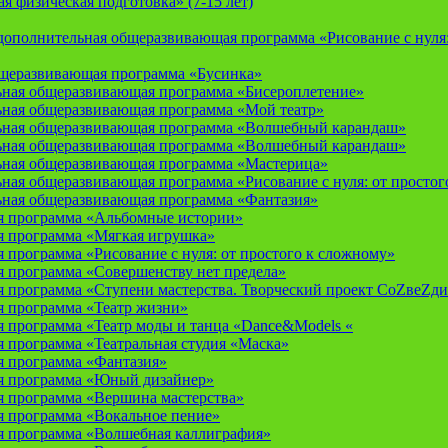
 физическая подготовка» (7-15 лет)
ополнительная общеразвивающая программа «Рисование с нуля: 
бщеразвивающая программа «Бусинка»
ьная общеразвивающая программа «Бисероплетение»
ьная общеразвивающая программа «Мой театр»
ьная общеразвивающая программа «Волшебный карандаш»
ьная общеразвивающая программа «Волшебный карандаш»
ьная общеразвивающая программа «Мастерица»
ная общеразвивающая программа «Рисование с нуля: от простог
ьная общеразвивающая программа «Фантазия»
я программа «Альбомные истории»
 программа «Мягкая игрушка»
программа «Рисование с нуля: от простого к сложному»
 программа «Совершенству нет предела»
 программа «Ступени мастерства. Творческий проект СоZвеZди
 программа «Театр жизни»
 программа «Театр моды и танца «Dance&Models «
 программа «Театральная студия «Маска»
 программа «Фантазия»
я программа «Юный дизайнер»
 программа «Вершина мастерства»
 программа «Вокальное пение»
 программа «Волшебная каллиграфия»