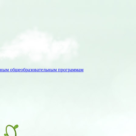
льным общеобразовательным программам