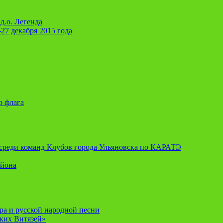
д.о. Легенда
-27 декабря 2015 года
о флага
я среди команд Клубов города Ульяновска по КАРАТЭ
айона
ора и русской народной песни
ских Витязей»