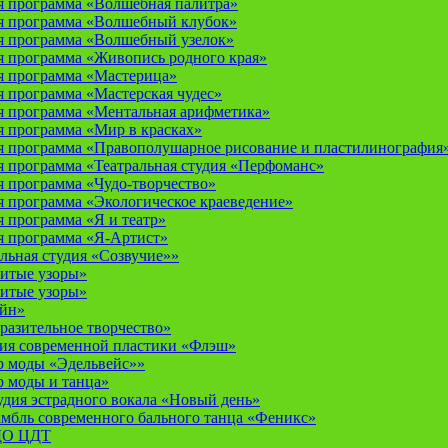
 программа «Волшебная палитра»
я программа «Волшебный клубок»
я программа «Волшебный узелок»
 программа «Живопись родного края»
я программа «Мастерица»
 программа «Мастерская чудес»
 программа «Ментальная арифметика»
 программа «Мир в красках»
 программа «Правополушарное рисование и пластилинография
 программа «Театральная студия «Перфоманс»
 программа «Чудо-творчество»
 программа «Экологическое краеведение»
 программа «Я и театр»
 программа «Я-Артист»
льная студия «Созвучие»»
итые узоры»
итые узоры»
айн»
разительное творчество»
дия современной пластики «Флэш»
р моды «Эдельвейс»»
р моды и танца»
дия эстрадного вокала «Новый день»
мбль современного бального танца «Феникс»
 ДО ЦДТ