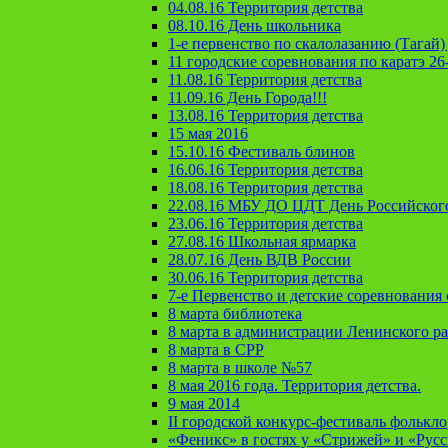
04.08.16 Территория детства
08.10.16 День школьника
1-е первенство по скалолазанию (Тагай) 
11 городские соревнования по каратэ 26
11.08.16 Территория детства
11.09.16 День Города!!!
13.08.16 Территория детства
15 мая 2016
15.10.16 Фестиваль блинов
16.06.16 Территория детства
18.08.16 Территория детства
22.08.16 МБУ ДО ЦДТ День Российског
23.06.16 Территория детства
27.08.16 Школьная ярмарка
28.07.16 День ВДВ России
30.06.16 Территория детства
7-е Первенство и детские соревновани
8 марта библиотека
8 марта в администрации Ленинского р
8 марта в СРР
8 марта в школе №57
8 мая 2016 года. Территория детства.
9 мая 2014
II городской конкурс-фестиваль фолькл
«Феникс» в гостях у «Стрижей» и «Рус