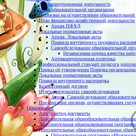
Антикоррупционная деятельность
Устав образовательной организации
Лицензии на осуществление образовательной 
План финансово-хозяйственной деятельности
Архив ПФХД
Локальные нормативные акты
Архив. Локальные акты
Правила внутреннего трудового распор
Cамообследование образовательной орг
Независимая оценка качества раб
Антикоррупционная политика
Профессиональный стандарт педагога дополн
Приказ об утверждении Порядка организации
Локальные нормативные акты
Правила внутреннего распорядка
Коллективный договор
Отчет о результатах самообследования
Архив. Cамообследование образователь
Предписание органов, осуществляющих госуд
Образование
Архив метод.документы
Дополнительная общеобразовательная общер
Дополнительная общеразвивающая программа 
Дополнительные общеобразовательные обще
Образовательная программа «Музыкаль