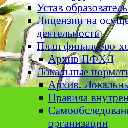
Устав образовател
Лицензии на осуще
деятельности
План финансово-хо
Архив ПФХД
Локальные нормат
Архив. Локальн
Правила внутрен
Cамообследован
организации