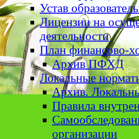
Устав образовател
Лицензии на осуще
деятельности
План финансово-хо
Архив ПФХД
Локальные нормат
Архив. Локальн
Правила внутрен
Cамообследован
организации