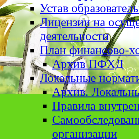
Устав образовател
Лицензии на осуще
деятельности
План финансово-хо
Архив ПФХД
Локальные нормат
Архив. Локальн
Правила внутрен
Cамообследован
организации