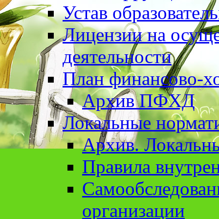
Устав образовател
Лицензии на осуще
деятельности
План финансово-хо
Архив ПФХД
Локальные нормат
Архив. Локальн
Правила внутрен
Cамообследован
организации