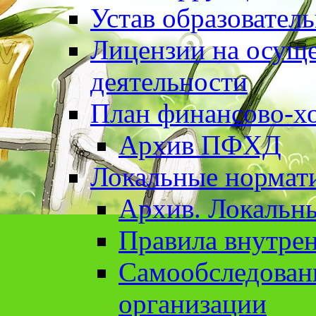
Устав образовател
Лицензии на осуще
деятельности
План финансово-хо
Архив ПФХД
Локальные нормат
Архив. Локальн
Правила внутрен
Cамообследован
организации