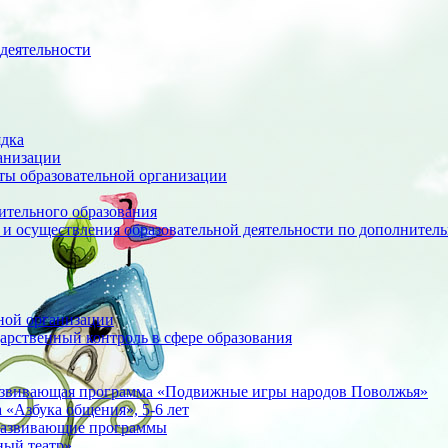
деятельности
ядка
анизации
оты образовательной организации
ительного образования
 и осуществления образовательной деятельности по дополните
ной организации
арственный контроль в сфере образования
азвивающая программа «Подвижные игры народов Поволжья»
«Азбука общения», 5-6 лет
развивающие программы
ный театр»