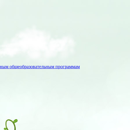
льным общеобразовательным программам