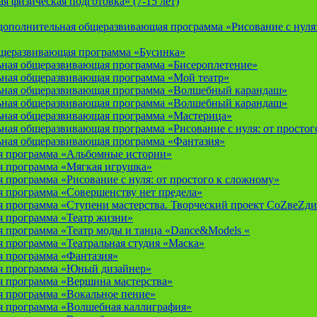
 физическая подготовка» (7-15 лет)
ополнительная общеразвивающая программа «Рисование с нуля: 
бщеразвивающая программа «Бусинка»
ьная общеразвивающая программа «Бисероплетение»
ьная общеразвивающая программа «Мой театр»
ьная общеразвивающая программа «Волшебный карандаш»
ьная общеразвивающая программа «Волшебный карандаш»
ьная общеразвивающая программа «Мастерица»
ная общеразвивающая программа «Рисование с нуля: от простог
ьная общеразвивающая программа «Фантазия»
я программа «Альбомные истории»
 программа «Мягкая игрушка»
программа «Рисование с нуля: от простого к сложному»
 программа «Совершенству нет предела»
 программа «Ступени мастерства. Творческий проект СоZвеZди
 программа «Театр жизни»
 программа «Театр моды и танца «Dance&Models «
 программа «Театральная студия «Маска»
 программа «Фантазия»
я программа «Юный дизайнер»
 программа «Вершина мастерства»
 программа «Вокальное пение»
 программа «Волшебная каллиграфия»