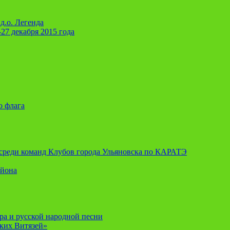
д.о. Легенда
-27 декабря 2015 года
о флага
я среди команд Клубов города Ульяновска по КАРАТЭ
айона
ора и русской народной песни
ских Витязей»