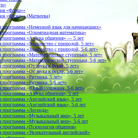
ти»
фия «Флэш»»
ия «Флэш»» (Матвеева)
я программа «Немецкий язык для начинающих»
 программа «Олимпиадная математика»
 программа «Азбука общения» — 5 лет
программа «Знакомство с природой, 5 лет»
программа «Знакомство с природой, 5-6 лет»
 программа «Математические ступеньки, 5 лет»
программа «Математические ступеньки, 5-6 лет»
программа «От звука к букве, 5 лет»
рограмма «От звука к букве, 5-6 лет»
 программа «Ритмика, 5 лет»
программа «Ритмика, 5-6 лет»
 программа «Юный художник, 5-6 лет»
 программа «Азбука общения», 5 лет
 программа «Английский язык», 5 лет
 программа «Английский язык», 5-6 лет
 программа «Легенда»
 программа «Музыкальный мир», 5 лет
 программа «Музыкальный мир», 5-6 лет
 программа «Психология общения»
 программа «Увлекательный английский»
ука общения»