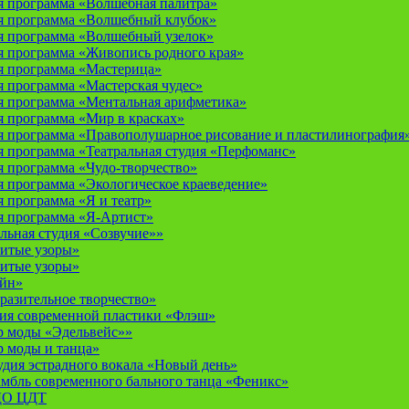
 программа «Волшебная палитра»
я программа «Волшебный клубок»
я программа «Волшебный узелок»
 программа «Живопись родного края»
я программа «Мастерица»
 программа «Мастерская чудес»
 программа «Ментальная арифметика»
 программа «Мир в красках»
 программа «Правополушарное рисование и пластилинография
 программа «Театральная студия «Перфоманс»
 программа «Чудо-творчество»
 программа «Экологическое краеведение»
 программа «Я и театр»
 программа «Я-Артист»
льная студия «Созвучие»»
итые узоры»
итые узоры»
айн»
разительное творчество»
дия современной пластики «Флэш»
р моды «Эдельвейс»»
р моды и танца»
дия эстрадного вокала «Новый день»
мбль современного бального танца «Феникс»
 ДО ЦДТ