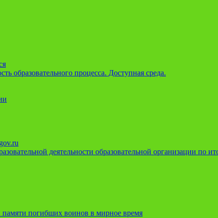
ся
ть образовательного процесса. Доступная среда.
ии
gov.ru
азовательной деятельности образовательной организации по ито
 памяти погибших воинов в мирное время