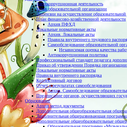
Антикоррупционная деятельность
Устав образовательной организации
Лицензии на осуществление образовательной 
План финансово-хозяйственной деятельности
Архив ПФХД
Локальные нормативные акты
Архив. Локальные акты
Правила внутреннего трудового распор
Cамообследование образовательной орг
Независимая оценка качества раб
Антикоррупционная политика
Профессиональный стандарт педагога дополн
Приказ об утверждении Порядка организации
Локальные нормативные акты
Правила внутреннего распорядка
Коллективный договор
Отчет о результатах самообследования
Архив. Cамообследование образователь
Предписание органов, осуществляющих госуд
Образование
Архив метод.документы
Дополнительная общеобразовательная общер
Дополнительная общеразвивающая программа 
Дополнительные общеобразовательные обще
Образовательная программа «Музыкаль