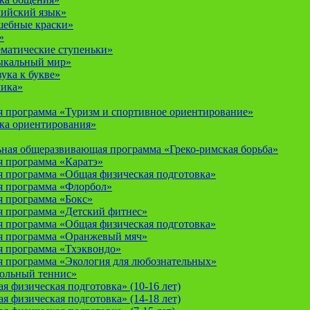
лийский язык»
шебные краски»
»
ематические ступеньки»
ыкальный мир»
ука к букве»
мика»
 программа «Туризм и спортивное ориентирование»
ка ориентирования»
ная общеразвивающая программа «Греко-римская борьба»
 программа «Каратэ»
 программа «Общая физическая подготовка»
я программа «Флорбол»
 программа «Бокс»
 программа «Детский фитнес»
 программа «Общая физическая подготовка»
я программа «Оранжевый мяч»
 программа «Тхэквондо»
 программа «Экология для любознательных»
тольный теннис»
 физическая подготовка» (10-16 лет)
 физическая подготовка» (14-18 лет)