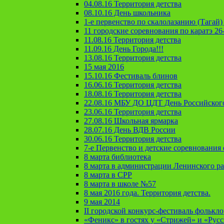
04.08.16 Территория детства
08.10.16 День школьника
1-е первенство по скалолазанию (Тагай) 
11 городские соревнования по каратэ 26
11.08.16 Территория детства
11.09.16 День Города!!!
13.08.16 Территория детства
15 мая 2016
15.10.16 Фестиваль блинов
16.06.16 Территория детства
18.08.16 Территория детства
22.08.16 МБУ ДО ЦДТ День Российског
23.06.16 Территория детства
27.08.16 Школьная ярмарка
28.07.16 День ВДВ России
30.06.16 Территория детства
7-е Первенство и детские соревновани
8 марта библиотека
8 марта в администрации Ленинского р
8 марта в СРР
8 марта в школе №57
8 мая 2016 года. Территория детства.
9 мая 2014
II городской конкурс-фестиваль фолькл
«Феникс» в гостях у «Стрижей» и «Рус