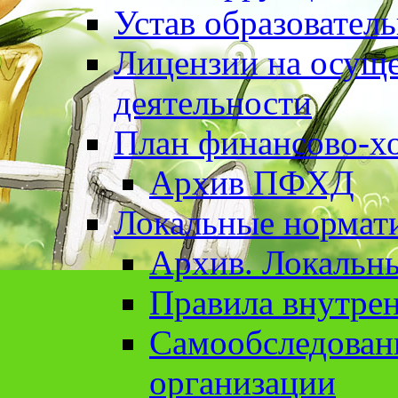
Устав образовател
Лицензии на осуще
деятельности
План финансово-хо
Архив ПФХД
Локальные нормат
Архив. Локальн
Правила внутрен
Cамообследован
организации