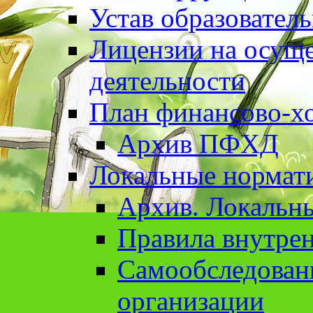
Устав образовател
Лицензии на осуще
деятельности
План финансово-хо
Архив ПФХД
Локальные нормат
Архив. Локальн
Правила внутрен
Cамообследован
организации