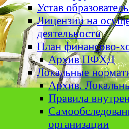
Устав образовател
Лицензии на осуще
деятельности
План финансово-хо
Архив ПФХД
Локальные нормат
Архив. Локальн
Правила внутрен
Cамообследован
организации