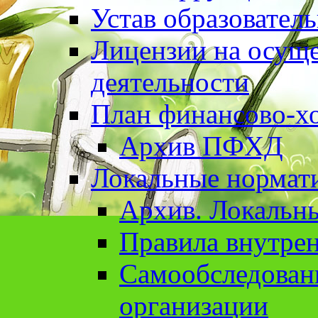
Устав образовател
Лицензии на осуще
деятельности
План финансово-хо
Архив ПФХД
Локальные нормат
Архив. Локальн
Правила внутрен
Cамообследован
организации