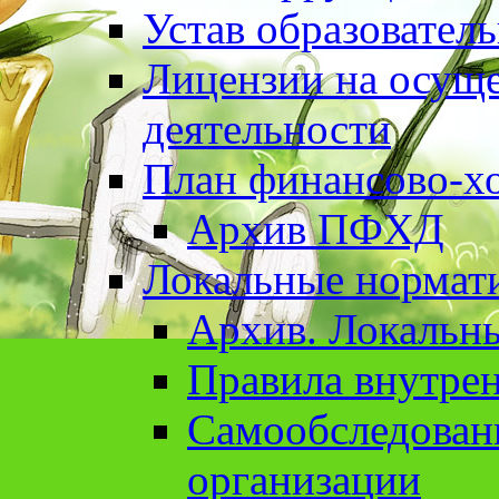
Устав образовател
Лицензии на осуще
деятельности
План финансово-хо
Архив ПФХД
Локальные нормат
Архив. Локальн
Правила внутрен
Cамообследован
организации