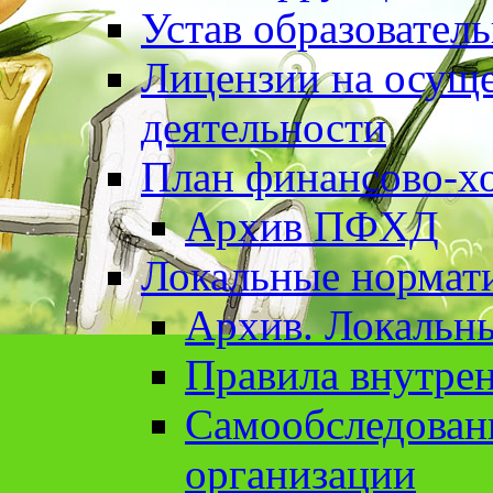
Устав образовател
Лицензии на осуще
деятельности
План финансово-хо
Архив ПФХД
Локальные нормат
Архив. Локальн
Правила внутрен
Cамообследован
организации