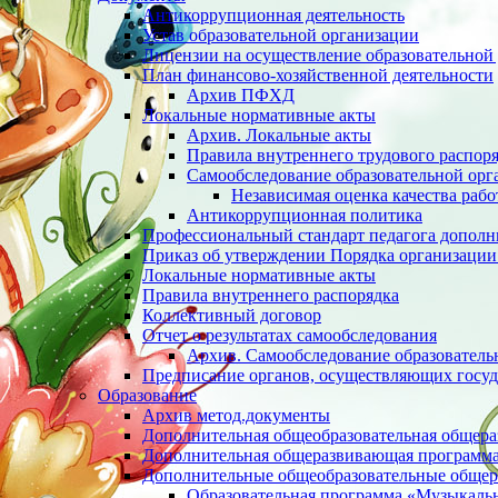
Антикоррупционная деятельность
Устав образовательной организации
Лицензии на осуществление образовательной 
План финансово-хозяйственной деятельности
Архив ПФХД
Локальные нормативные акты
Архив. Локальные акты
Правила внутреннего трудового распор
Cамообследование образовательной орг
Независимая оценка качества раб
Антикоррупционная политика
Профессиональный стандарт педагога дополн
Приказ об утверждении Порядка организации
Локальные нормативные акты
Правила внутреннего распорядка
Коллективный договор
Отчет о результатах самообследования
Архив. Cамообследование образователь
Предписание органов, осуществляющих госуд
Образование
Архив метод.документы
Дополнительная общеобразовательная общер
Дополнительная общеразвивающая программа 
Дополнительные общеобразовательные обще
Образовательная программа «Музыкаль