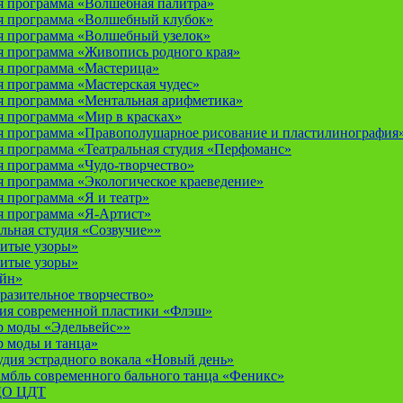
 программа «Волшебная палитра»
я программа «Волшебный клубок»
я программа «Волшебный узелок»
 программа «Живопись родного края»
я программа «Мастерица»
 программа «Мастерская чудес»
 программа «Ментальная арифметика»
 программа «Мир в красках»
 программа «Правополушарное рисование и пластилинография
 программа «Театральная студия «Перфоманс»
 программа «Чудо-творчество»
 программа «Экологическое краеведение»
 программа «Я и театр»
 программа «Я-Артист»
льная студия «Созвучие»»
итые узоры»
итые узоры»
айн»
разительное творчество»
дия современной пластики «Флэш»
р моды «Эдельвейс»»
р моды и танца»
дия эстрадного вокала «Новый день»
мбль современного бального танца «Феникс»
 ДО ЦДТ