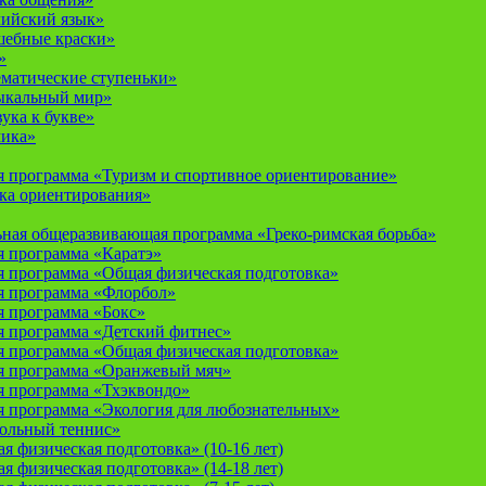
лийский язык»
шебные краски»
»
ематические ступеньки»
ыкальный мир»
ука к букве»
мика»
 программа «Туризм и спортивное ориентирование»
ка ориентирования»
ная общеразвивающая программа «Греко-римская борьба»
 программа «Каратэ»
 программа «Общая физическая подготовка»
я программа «Флорбол»
 программа «Бокс»
 программа «Детский фитнес»
 программа «Общая физическая подготовка»
я программа «Оранжевый мяч»
 программа «Тхэквондо»
 программа «Экология для любознательных»
тольный теннис»
 физическая подготовка» (10-16 лет)
 физическая подготовка» (14-18 лет)