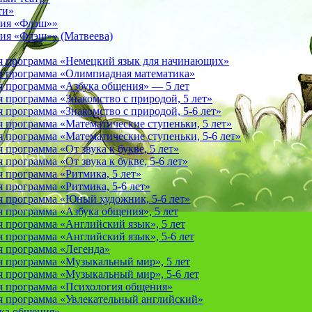
ти»
фия «Флэш»»
ия «Флэш»» (Матвеева)
я программа «Немецкий язык для начинающих»
 программа «Олимпиадная математика»
 программа «Азбука общения» — 5 лет
программа «Знакомство с природой, 5 лет»
программа «Знакомство с природой, 5-6 лет»
 программа «Математические ступеньки, 5 лет»
программа «Математические ступеньки, 5-6 лет»
программа «От звука к букве, 5 лет»
рограмма «От звука к букве, 5-6 лет»
 программа «Ритмика, 5 лет»
программа «Ритмика, 5-6 лет»
 программа «Юный художник, 5-6 лет»
 программа «Азбука общения», 5 лет
 программа «Английский язык», 5 лет
 программа «Английский язык», 5-6 лет
 программа «Легенда»
 программа «Музыкальный мир», 5 лет
 программа «Музыкальный мир», 5-6 лет
 программа «Психология общения»
 программа «Увлекательный английский»
ука общения»