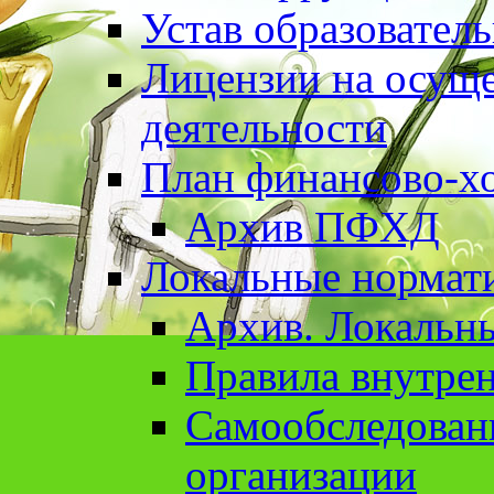
Устав образовател
Лицензии на осуще
деятельности
План финансово-хо
Архив ПФХД
Локальные нормат
Архив. Локальн
Правила внутрен
Cамообследован
организации