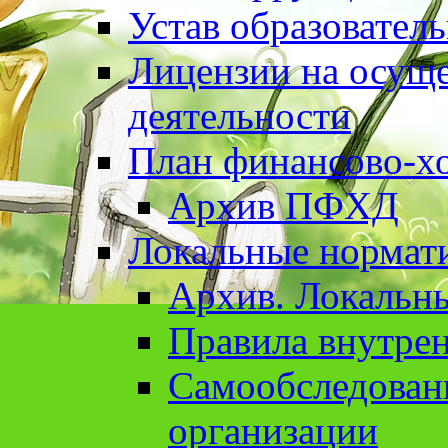
Устав образовател
Лицензии на осуще
деятельности
План финансово-хо
Архив ПФХД
Локальные нормат
Архив. Локальн
Правила внутрен
Cамообследован
организации