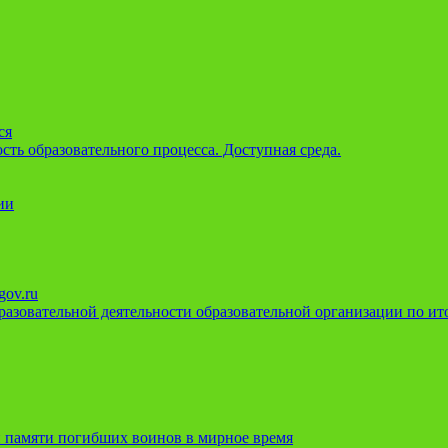
ся
ть образовательного процесса. Доступная среда.
ии
gov.ru
азовательной деятельности образовательной организации по ито
 памяти погибших воинов в мирное время