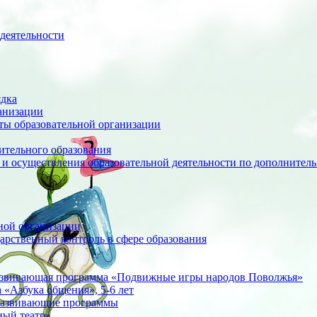
деятельности
ядка
анизации
оты образовательной организации
ительного образования
 и осуществления образовательной деятельности по дополните
ной организации
арственный контроль в сфере образования
азвивающая программа «Подвижные игры народов Поволжья»
«Азбука общения», 5-6 лет
развивающие программы
ный театр»