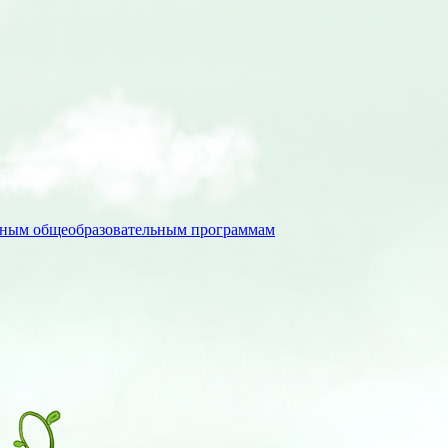
льным общеобразовательным программам