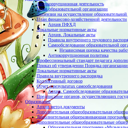
Антикоррупционная деятельность
Устав образовательной организации
Лицензии на осуществление образовательной 
План финансово-хозяйственной деятельности
Архив ПФХД
Локальные нормативные акты
Архив. Локальные акты
Правила внутреннего трудового распор
Cамообследование образовательной орг
Независимая оценка качества раб
Антикоррупционная политика
Профессиональный стандарт педагога дополн
Приказ об утверждении Порядка организации
Локальные нормативные акты
Правила внутреннего распорядка
Коллективный договор
Отчет о результатах самообследования
Архив. Cамообследование образователь
Предписание органов, осуществляющих госуд
Образование
Архив метод.документы
Дополнительная общеобразовательная общер
Дополнительная общеразвивающая программа 
Дополнительные общеобразовательные обще
Образовательная программа «Музыкаль