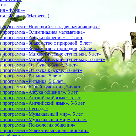
ти»
фия «Флэш»»
ия «Флэш»» (Матвеева)
я программа «Немецкий язык для начинающих»
 программа «Олимпиадная математика»
 программа «Азбука общения» — 5 лет
программа «Знакомство с природой, 5 лет»
программа «Знакомство с природой, 5-6 лет»
 программа «Математические ступеньки, 5 лет»
программа «Математические ступеньки, 5-6 лет»
программа «От звука к букве, 5 лет»
рограмма «От звука к букве, 5-6 лет»
 программа «Ритмика, 5 лет»
программа «Ритмика, 5-6 лет»
 программа «Юный художник, 5-6 лет»
 программа «Азбука общения», 5 лет
 программа «Английский язык», 5 лет
 программа «Английский язык», 5-6 лет
 программа «Легенда»
 программа «Музыкальный мир», 5 лет
 программа «Музыкальный мир», 5-6 лет
 программа «Психология общения»
 программа «Увлекательный английский»
ука общения»