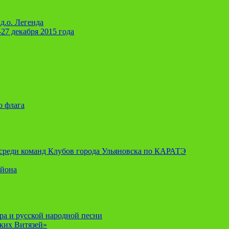
д.о. Легенда
-27 декабря 2015 года
о флага
я среди команд Клубов города Ульяновска по КАРАТЭ
айона
ора и русской народной песни
ских Витязей»