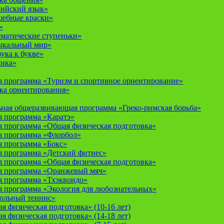
лийский язык»
шебные краски»
»
ематические ступеньки»
ыкальный мир»
ука к букве»
мика»
 программа «Туризм и спортивное ориентирование»
ка ориентирования»
ная общеразвивающая программа «Греко-римская борьба»
 программа «Каратэ»
 программа «Общая физическая подготовка»
я программа «Флорбол»
 программа «Бокс»
 программа «Детский фитнес»
 программа «Общая физическая подготовка»
я программа «Оранжевый мяч»
 программа «Тхэквондо»
 программа «Экология для любознательных»
тольный теннис»
 физическая подготовка» (10-16 лет)
 физическая подготовка» (14-18 лет)