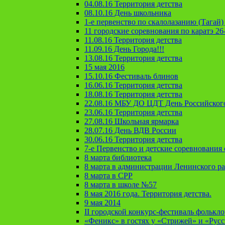
04.08.16 Территория детства
08.10.16 День школьника
1-е первенство по скалолазанию (Тагай) 
11 городские соревнования по каратэ 26
11.08.16 Территория детства
11.09.16 День Города!!!
13.08.16 Территория детства
15 мая 2016
15.10.16 Фестиваль блинов
16.06.16 Территория детства
18.08.16 Территория детства
22.08.16 МБУ ДО ЦДТ День Российског
23.06.16 Территория детства
27.08.16 Школьная ярмарка
28.07.16 День ВДВ России
30.06.16 Территория детства
7-е Первенство и детские соревновани
8 марта библиотека
8 марта в администрации Ленинского р
8 марта в СРР
8 марта в школе №57
8 мая 2016 года. Территория детства.
9 мая 2014
II городской конкурс-фестиваль фолькл
«Феникс» в гостях у «Стрижей» и «Рус