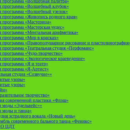
 программа «Волшебная палитра»
я программа «Волшебный клубок»
я программа «Волшебный узелок»
 программа «Живопись родного края»
я программа «Мастерица»
 программа «Мастерская чудес»
 программа «Ментальная арифметика»
 программа «Мир в красках»
 программа «Правополушарное рисование и пластилинография
 программа «Театральная студия «Перфоманс»
 программа «Чудо-творчество»
 программа «Экологическое краеведение»
 программа «Я и театр»
 программа «Я-Артист»
льная студия «Созвучие»»
итые узоры»
итые узоры»
айн»
разительное творчество»
дия современной пластики «Флэш»
р моды «Эдельвейс»»
р моды и танца»
дия эстрадного вокала «Новый день»
мбль современного бального танца «Феникс»
 ДО ЦДТ