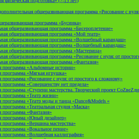
 физическая подготовка» (7-15 лет)
ополнительная общеразвивающая программа «Рисование с нуля: 
бщеразвивающая программа «Бусинка»
ьная общеразвивающая программа «Бисероплетение»
ьная общеразвивающая программа «Мой театр»
ьная общеразвивающая программа «Волшебный карандаш»
ьная общеразвивающая программа «Волшебный карандаш»
ьная общеразвивающая программа «Мастерица»
ная общеразвивающая программа «Рисование с нуля: от простог
ьная общеразвивающая программа «Фантазия»
я программа «Альбомные истории»
 программа «Мягкая игрушка»
программа «Рисование с нуля: от простого к сложному»
 программа «Совершенству нет предела»
 программа «Ступени мастерства. Творческий проект СоZвеZди
 программа «Театр жизни»
 программа «Театр моды и танца «Dance&Models «
 программа «Театральная студия «Маска»
 программа «Фантазия»
я программа «Юный дизайнер»
 программа «Вершина мастерства»
 программа «Вокальное пение»
 программа «Волшебная каллиграфия»