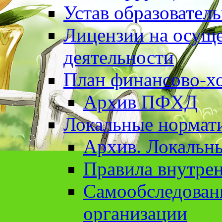
Устав образовател
Лицензии на осуще
деятельности
План финансово-хо
Архив ПФХД
Локальные нормат
Архив. Локальн
Правила внутрен
Cамообследован
организации