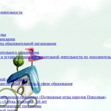
деятельности
ядка
анизации
оты образовательной организации
ительного образования
 и осуществления образовательной деятельности по дополните
ной организации
арственный контроль в сфере образования
азвивающая программа «Подвижные игры народов Поволжья»
«Азбука общения», 5-6 лет
развивающие программы
ный театр»