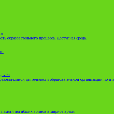
ся
ть образовательного процесса. Доступная среда.
ии
gov.ru
азовательной деятельности образовательной организации по ито
 памяти погибших воинов в мирное время