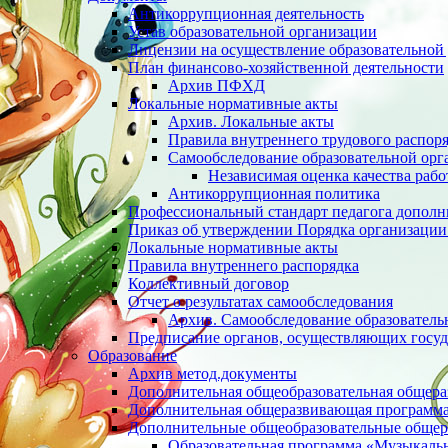
Антикоррупционная деятельность
Устав образовательной организации
Лицензии на осуществление образовательной 
План финансово-хозяйственной деятельности
Архив ПФХД
Локальные нормативные акты
Архив. Локальные акты
Правила внутреннего трудового распор
Cамообследование образовательной орг
Независимая оценка качества раб
Антикоррупционная политика
Профессиональный стандарт педагога дополн
Приказ об утверждении Порядка организации
Локальные нормативные акты
Правила внутреннего распорядка
Коллективный договор
Отчет о результатах самообследования
Архив. Cамообследование образователь
Предписание органов, осуществляющих госуд
Образование
Архив метод.документы
Дополнительная общеобразовательная общер
Дополнительная общеразвивающая программа 
Дополнительные общеобразовательные обще
Образовательная программа «Музыкаль