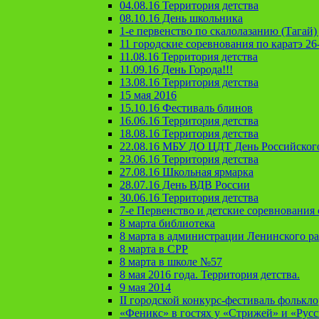
04.08.16 Территория детства
08.10.16 День школьника
1-е первенство по скалолазанию (Тагай) 
11 городские соревнования по каратэ 26
11.08.16 Территория детства
11.09.16 День Города!!!
13.08.16 Территория детства
15 мая 2016
15.10.16 Фестиваль блинов
16.06.16 Территория детства
18.08.16 Территория детства
22.08.16 МБУ ДО ЦДТ День Российског
23.06.16 Территория детства
27.08.16 Школьная ярмарка
28.07.16 День ВДВ России
30.06.16 Территория детства
7-е Первенство и детские соревновани
8 марта библиотека
8 марта в администрации Ленинского р
8 марта в СРР
8 марта в школе №57
8 мая 2016 года. Территория детства.
9 мая 2014
II городской конкурс-фестиваль фолькл
«Феникс» в гостях у «Стрижей» и «Рус