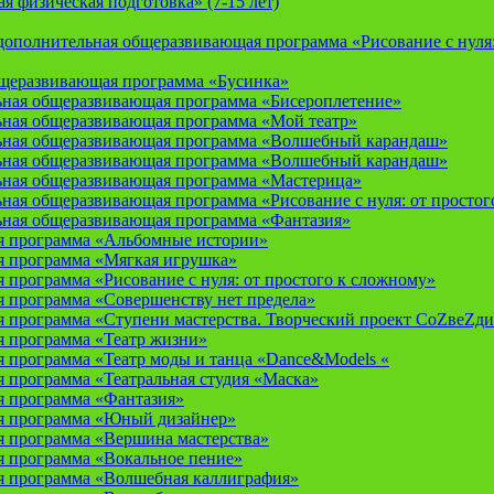
 физическая подготовка» (7-15 лет)
ополнительная общеразвивающая программа «Рисование с нуля: 
бщеразвивающая программа «Бусинка»
ьная общеразвивающая программа «Бисероплетение»
ьная общеразвивающая программа «Мой театр»
ьная общеразвивающая программа «Волшебный карандаш»
ьная общеразвивающая программа «Волшебный карандаш»
ьная общеразвивающая программа «Мастерица»
ная общеразвивающая программа «Рисование с нуля: от простог
ьная общеразвивающая программа «Фантазия»
я программа «Альбомные истории»
 программа «Мягкая игрушка»
программа «Рисование с нуля: от простого к сложному»
 программа «Совершенству нет предела»
 программа «Ступени мастерства. Творческий проект СоZвеZди
 программа «Театр жизни»
 программа «Театр моды и танца «Dance&Models «
 программа «Театральная студия «Маска»
 программа «Фантазия»
я программа «Юный дизайнер»
 программа «Вершина мастерства»
 программа «Вокальное пение»
 программа «Волшебная каллиграфия»