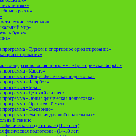
лийский язык»
шебные краски»
»
ематические ступеньки»
ыкальный мир»
ука к букве»
мика»
 программа «Туризм и спортивное ориентирование»
ка ориентирования»
ная общеразвивающая программа «Греко-римская борьба»
 программа «Каратэ»
 программа «Общая физическая подготовка»
я программа «Флорбол»
 программа «Бокс»
 программа «Детский фитнес»
 программа «Общая физическая подготовка»
я программа «Оранжевый мяч»
 программа «Тхэквондо»
 программа «Экология для любознательных»
тольный теннис»
 физическая подготовка» (10-16 лет)
 физическая подготовка» (14-18 лет)