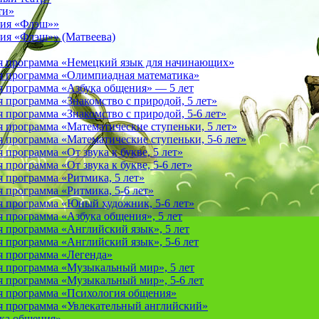
ти»
фия «Флэш»»
ия «Флэш»» (Матвеева)
я программа «Немецкий язык для начинающих»
 программа «Олимпиадная математика»
 программа «Азбука общения» — 5 лет
программа «Знакомство с природой, 5 лет»
программа «Знакомство с природой, 5-6 лет»
 программа «Математические ступеньки, 5 лет»
программа «Математические ступеньки, 5-6 лет»
программа «От звука к букве, 5 лет»
рограмма «От звука к букве, 5-6 лет»
 программа «Ритмика, 5 лет»
программа «Ритмика, 5-6 лет»
 программа «Юный художник, 5-6 лет»
 программа «Азбука общения», 5 лет
 программа «Английский язык», 5 лет
 программа «Английский язык», 5-6 лет
 программа «Легенда»
 программа «Музыкальный мир», 5 лет
 программа «Музыкальный мир», 5-6 лет
 программа «Психология общения»
 программа «Увлекательный английский»
ука общения»