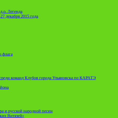
д.о. Легенда
-27 декабря 2015 года
о флага
я среди команд Клубов города Ульяновска по КАРАТЭ
айона
ора и русской народной песни
ских Витязей»