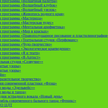
 программа «Волшебная палитра»
я программа «Волшебный клубок»
я программа «Волшебный узелок»
 программа «Живопись родного края»
я программа «Мастерица»
 программа «Мастерская чудес»
 программа «Ментальная арифметика»
 программа «Мир в красках»
 программа «Правополушарное рисование и пластилинография
 программа «Театральная студия «Перфоманс»
 программа «Чудо-творчество»
 программа «Экологическое краеведение»
 программа «Я и театр»
 программа «Я-Артист»
льная студия «Созвучие»»
итые узоры»
итые узоры»
айн»
разительное творчество»
дия современной пластики «Флэш»
р моды «Эдельвейс»»
р моды и танца»
дия эстрадного вокала «Новый день»
мбль современного бального танца «Феникс»
 ДО ЦДТ