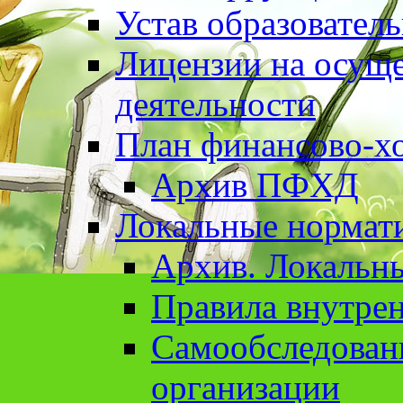
Устав образовател
Лицензии на осуще
деятельности
План финансово-хо
Архив ПФХД
Локальные нормат
Архив. Локальн
Правила внутрен
Cамообследован
организации