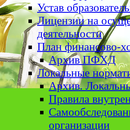
Устав образовател
Лицензии на осуще
деятельности
План финансово-хо
Архив ПФХД
Локальные нормат
Архив. Локальн
Правила внутрен
Cамообследован
организации