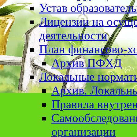
Устав образовател
Лицензии на осуще
деятельности
План финансово-хо
Архив ПФХД
Локальные нормат
Архив. Локальн
Правила внутрен
Cамообследован
организации