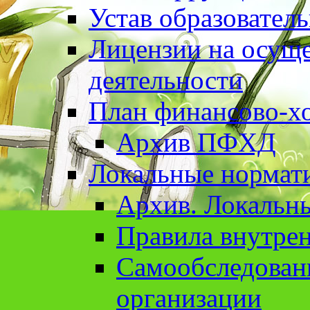
Устав образовател
Лицензии на осуще
деятельности
План финансово-хо
Архив ПФХД
Локальные нормат
Архив. Локальн
Правила внутрен
Cамообследован
организации