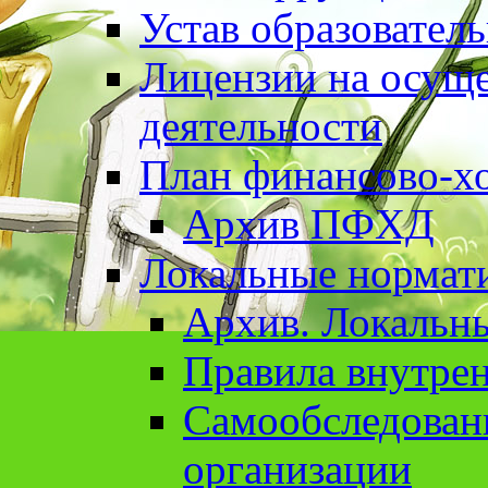
Устав образовател
Лицензии на осуще
деятельности
План финансово-хо
Архив ПФХД
Локальные нормат
Архив. Локальн
Правила внутрен
Cамообследован
организации