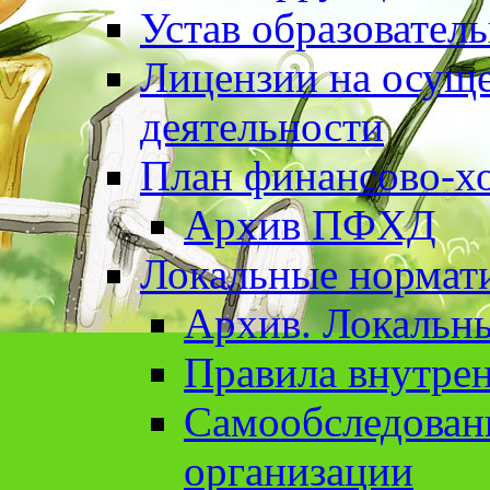
Устав образовател
Лицензии на осуще
деятельности
План финансово-хо
Архив ПФХД
Локальные нормат
Архив. Локальн
Правила внутрен
Cамообследован
организации