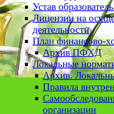
Устав образовател
Лицензии на осуще
деятельности
План финансово-хо
Архив ПФХД
Локальные нормат
Архив. Локальн
Правила внутрен
Cамообследован
организации