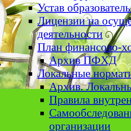
Устав образовател
Лицензии на осуще
деятельности
План финансово-хо
Архив ПФХД
Локальные нормат
Архив. Локальн
Правила внутрен
Cамообследован
организации