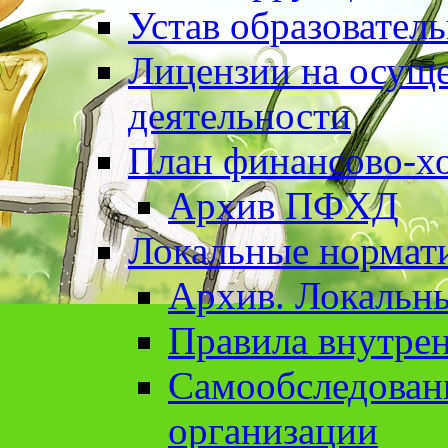
Устав образовател
Лицензии на осуще
деятельности
План финансово-хо
Архив ПФХД
Локальные нормат
Архив. Локальн
Правила внутрен
Cамообследован
организации