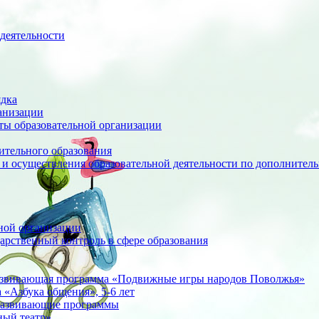
деятельности
ядка
анизации
оты образовательной организации
ительного образования
 и осуществления образовательной деятельности по дополните
ной организации
арственный контроль в сфере образования
азвивающая программа «Подвижные игры народов Поволжья»
«Азбука общения», 5-6 лет
развивающие программы
ный театр»