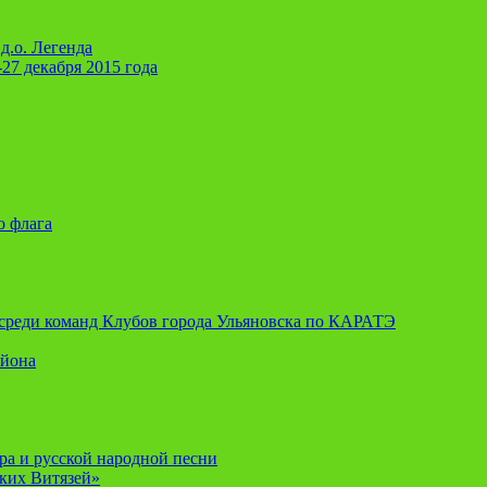
д.о. Легенда
-27 декабря 2015 года
о флага
я среди команд Клубов города Ульяновска по КАРАТЭ
айона
ора и русской народной песни
ских Витязей»