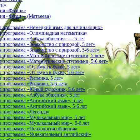
ти»
фия «Флэш»»
ия «Флэш»» (Матвеева)
я программа «Немецкий язык для начинающих»
 программа «Олимпиадная математика»
 программа «Азбука общения» — 5 лет
программа «Знакомство с природой, 5 лет»
программа «Знакомство с природой, 5-6 лет»
 программа «Математические ступеньки, 5 лет»
программа «Математические ступеньки, 5-6 лет»
программа «От звука к букве, 5 лет»
рограмма «От звука к букве, 5-6 лет»
 программа «Ритмика, 5 лет»
программа «Ритмика, 5-6 лет»
 программа «Юный художник, 5-6 лет»
 программа «Азбука общения», 5 лет
 программа «Английский язык», 5 лет
 программа «Английский язык», 5-6 лет
 программа «Легенда»
 программа «Музыкальный мир», 5 лет
 программа «Музыкальный мир», 5-6 лет
 программа «Психология общения»
 программа «Увлекательный английский»
ука общения»