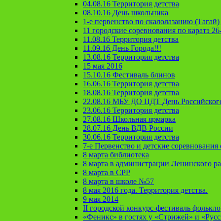
04.08.16 Территория детства
08.10.16 День школьника
1-е первенство по скалолазанию (Тагай) 
11 городские соревнования по каратэ 26
11.08.16 Территория детства
11.09.16 День Города!!!
13.08.16 Территория детства
15 мая 2016
15.10.16 Фестиваль блинов
16.06.16 Территория детства
18.08.16 Территория детства
22.08.16 МБУ ДО ЦДТ День Российског
23.06.16 Территория детства
27.08.16 Школьная ярмарка
28.07.16 День ВДВ России
30.06.16 Территория детства
7-е Первенство и детские соревновани
8 марта библиотека
8 марта в администрации Ленинского р
8 марта в СРР
8 марта в школе №57
8 мая 2016 года. Территория детства.
9 мая 2014
II городской конкурс-фестиваль фолькл
«Феникс» в гостях у «Стрижей» и «Рус