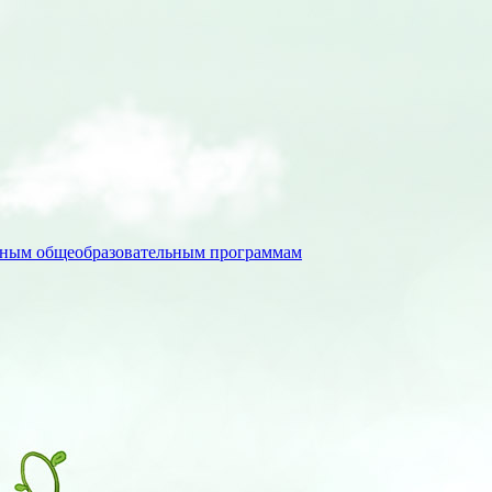
льным общеобразовательным программам