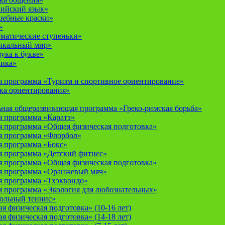
лийский язык»
шебные краски»
»
ематические ступеньки»
ыкальный мир»
ука к букве»
мика»
 программа «Туризм и спортивное ориентирование»
ка ориентирования»
ная общеразвивающая программа «Греко-римская борьба»
 программа «Каратэ»
 программа «Общая физическая подготовка»
я программа «Флорбол»
 программа «Бокс»
 программа «Детский фитнес»
 программа «Общая физическая подготовка»
я программа «Оранжевый мяч»
 программа «Тхэквондо»
 программа «Экология для любознательных»
тольный теннис»
 физическая подготовка» (10-16 лет)
 физическая подготовка» (14-18 лет)