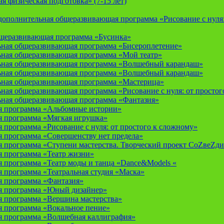
 физическая подготовка» (7-15 лет)
ополнительная общеразвивающая программа «Рисование с нуля: 
бщеразвивающая программа «Бусинка»
ьная общеразвивающая программа «Бисероплетение»
ьная общеразвивающая программа «Мой театр»
ьная общеразвивающая программа «Волшебный карандаш»
ьная общеразвивающая программа «Волшебный карандаш»
ьная общеразвивающая программа «Мастерица»
ная общеразвивающая программа «Рисование с нуля: от простог
ьная общеразвивающая программа «Фантазия»
я программа «Альбомные истории»
 программа «Мягкая игрушка»
программа «Рисование с нуля: от простого к сложному»
 программа «Совершенству нет предела»
 программа «Ступени мастерства. Творческий проект СоZвеZди
 программа «Театр жизни»
 программа «Театр моды и танца «Dance&Models «
 программа «Театральная студия «Маска»
 программа «Фантазия»
я программа «Юный дизайнер»
 программа «Вершина мастерства»
 программа «Вокальное пение»
 программа «Волшебная каллиграфия»