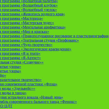
 программа «Волшебная палитра»
я программа «Волшебный клубок»
я программа «Волшебный узелок»
 программа «Живопись родного края»
я программа «Мастерица»
 программа «Мастерская чудес»
 программа «Ментальная арифметика»
 программа «Мир в красках»
 программа «Правополушарное рисование и пластилинография
 программа «Театральная студия «Перфоманс»
 программа «Чудо-творчество»
 программа «Экологическое краеведение»
 программа «Я и театр»
 программа «Я-Артист»
льная студия «Созвучие»»
итые узоры»
итые узоры»
айн»
разительное творчество»
дия современной пластики «Флэш»
р моды «Эдельвейс»»
р моды и танца»
дия эстрадного вокала «Новый день»
мбль современного бального танца «Феникс»
 ДО ЦДТ