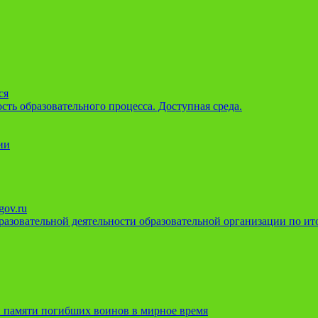
ся
ть образовательного процесса. Доступная среда.
ии
gov.ru
азовательной деятельности образовательной организации по ито
 памяти погибших воинов в мирное время