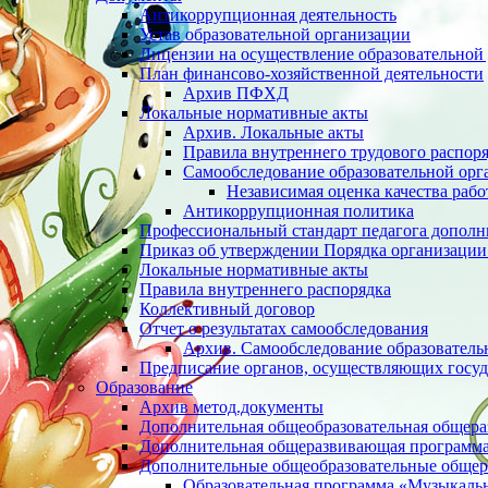
Антикоррупционная деятельность
Устав образовательной организации
Лицензии на осуществление образовательной 
План финансово-хозяйственной деятельности
Архив ПФХД
Локальные нормативные акты
Архив. Локальные акты
Правила внутреннего трудового распор
Cамообследование образовательной орг
Независимая оценка качества раб
Антикоррупционная политика
Профессиональный стандарт педагога дополн
Приказ об утверждении Порядка организации
Локальные нормативные акты
Правила внутреннего распорядка
Коллективный договор
Отчет о результатах самообследования
Архив. Cамообследование образователь
Предписание органов, осуществляющих госуд
Образование
Архив метод.документы
Дополнительная общеобразовательная общер
Дополнительная общеразвивающая программа 
Дополнительные общеобразовательные обще
Образовательная программа «Музыкаль