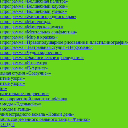
 программа «Волшебная палитра»
я программа «Волшебный клубок»
я программа «Волшебный узелок»
 программа «Живопись родного края»
я программа «Мастерица»
 программа «Мастерская чудес»
 программа «Ментальная арифметика»
 программа «Мир в красках»
 программа «Правополушарное рисование и пластилинография
 программа «Театральная студия «Перфоманс»
 программа «Чудо-творчество»
 программа «Экологическое краеведение»
 программа «Я и театр»
 программа «Я-Артист»
льная студия «Созвучие»»
итые узоры»
итые узоры»
айн»
разительное творчество»
дия современной пластики «Флэш»
р моды «Эдельвейс»»
р моды и танца»
дия эстрадного вокала «Новый день»
мбль современного бального танца «Феникс»
 ДО ЦДТ