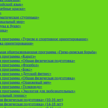
лийский язык»
шебные краски»
»
ематические ступеньки»
ыкальный мир»
ука к букве»
мика»
 программа «Туризм и спортивное ориентирование»
ка ориентирования»
ная общеразвивающая программа «Греко-римская борьба»
 программа «Каратэ»
 программа «Общая физическая подготовка»
я программа «Флорбол»
 программа «Бокс»
 программа «Детский фитнес»
 программа «Общая физическая подготовка»
я программа «Оранжевый мяч»
 программа «Тхэквондо»
 программа «Экология для любознательных»
тольный теннис»
 физическая подготовка» (10-16 лет)
 физическая подготовка» (14-18 лет)