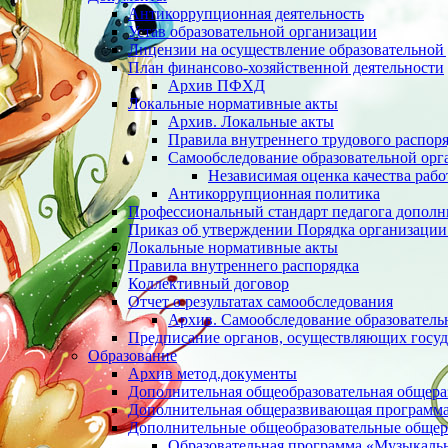
Антикоррупционная деятельность
Устав образовательной организации
Лицензии на осуществление образовательной 
План финансово-хозяйственной деятельности
Архив ПФХД
Локальные нормативные акты
Архив. Локальные акты
Правила внутреннего трудового распор
Cамообследование образовательной орг
Независимая оценка качества раб
Антикоррупционная политика
Профессиональный стандарт педагога дополн
Приказ об утверждении Порядка организации
Локальные нормативные акты
Правила внутреннего распорядка
Коллективный договор
Отчет о результатах самообследования
Архив. Cамообследование образователь
Предписание органов, осуществляющих госуд
Образование
Архив метод.документы
Дополнительная общеобразовательная общер
Дополнительная общеразвивающая программа 
Дополнительные общеобразовательные обще
Образовательная программа «Музыкаль