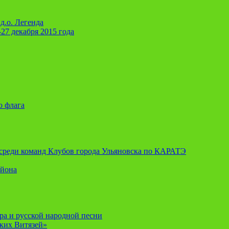
д.о. Легенда
-27 декабря 2015 года
о флага
я среди команд Клубов города Ульяновска по КАРАТЭ
айона
ора и русской народной песни
ских Витязей»