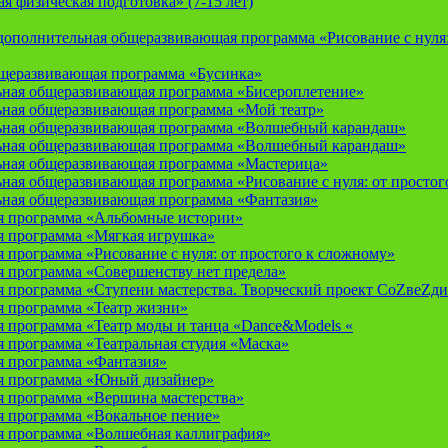
 физическая подготовка» (7-15 лет)
ополнительная общеразвивающая программа «Рисование с нуля: 
бщеразвивающая программа «Бусинка»
ьная общеразвивающая программа «Бисероплетение»
ьная общеразвивающая программа «Мой театр»
ьная общеразвивающая программа «Волшебный карандаш»
ьная общеразвивающая программа «Волшебный карандаш»
ьная общеразвивающая программа «Мастерица»
ная общеразвивающая программа «Рисование с нуля: от простог
ьная общеразвивающая программа «Фантазия»
я программа «Альбомные истории»
 программа «Мягкая игрушка»
программа «Рисование с нуля: от простого к сложному»
 программа «Совершенству нет предела»
 программа «Ступени мастерства. Творческий проект СоZвеZди
 программа «Театр жизни»
 программа «Театр моды и танца «Dance&Models «
 программа «Театральная студия «Маска»
 программа «Фантазия»
я программа «Юный дизайнер»
 программа «Вершина мастерства»
 программа «Вокальное пение»
 программа «Волшебная каллиграфия»