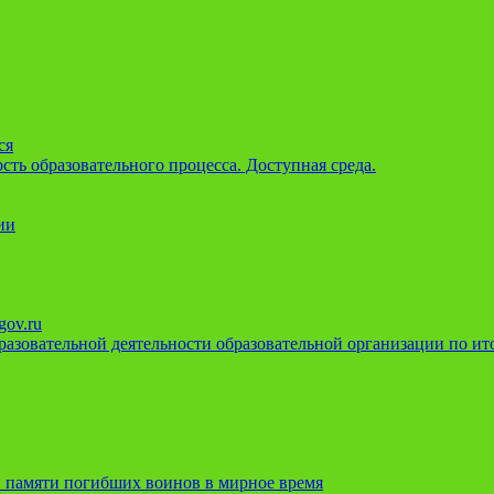
ся
ть образовательного процесса. Доступная среда.
ии
gov.ru
азовательной деятельности образовательной организации по ито
 памяти погибших воинов в мирное время