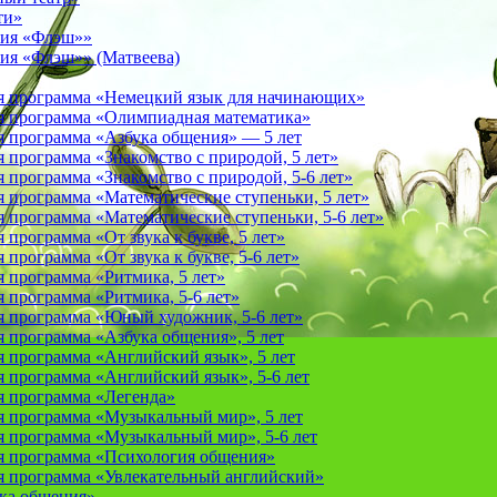
ти»
фия «Флэш»»
ия «Флэш»» (Матвеева)
я программа «Немецкий язык для начинающих»
 программа «Олимпиадная математика»
 программа «Азбука общения» — 5 лет
программа «Знакомство с природой, 5 лет»
программа «Знакомство с природой, 5-6 лет»
 программа «Математические ступеньки, 5 лет»
программа «Математические ступеньки, 5-6 лет»
программа «От звука к букве, 5 лет»
рограмма «От звука к букве, 5-6 лет»
 программа «Ритмика, 5 лет»
программа «Ритмика, 5-6 лет»
 программа «Юный художник, 5-6 лет»
 программа «Азбука общения», 5 лет
 программа «Английский язык», 5 лет
 программа «Английский язык», 5-6 лет
 программа «Легенда»
 программа «Музыкальный мир», 5 лет
 программа «Музыкальный мир», 5-6 лет
 программа «Психология общения»
 программа «Увлекательный английский»
ука общения»