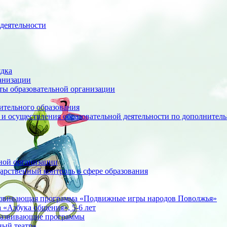
деятельности
ядка
анизации
оты образовательной организации
ительного образования
 и осуществления образовательной деятельности по дополните
ной организации
арственный контроль в сфере образования
азвивающая программа «Подвижные игры народов Поволжья»
«Азбука общения», 5-6 лет
развивающие программы
ный театр»