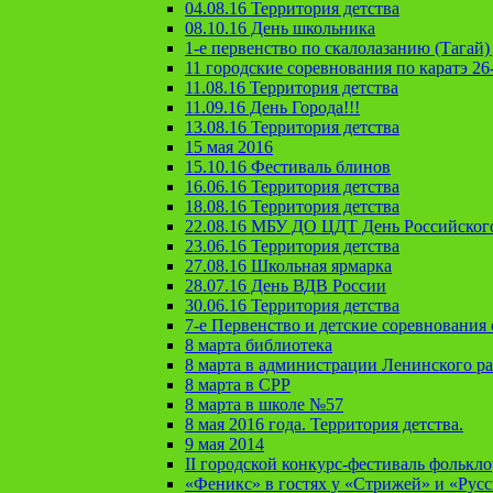
04.08.16 Территория детства
08.10.16 День школьника
1-е первенство по скалолазанию (Тагай) 
11 городские соревнования по каратэ 26
11.08.16 Территория детства
11.09.16 День Города!!!
13.08.16 Территория детства
15 мая 2016
15.10.16 Фестиваль блинов
16.06.16 Территория детства
18.08.16 Территория детства
22.08.16 МБУ ДО ЦДТ День Российског
23.06.16 Территория детства
27.08.16 Школьная ярмарка
28.07.16 День ВДВ России
30.06.16 Территория детства
7-е Первенство и детские соревновани
8 марта библиотека
8 марта в администрации Ленинского р
8 марта в СРР
8 марта в школе №57
8 мая 2016 года. Территория детства.
9 мая 2014
II городской конкурс-фестиваль фолькл
«Феникс» в гостях у «Стрижей» и «Рус