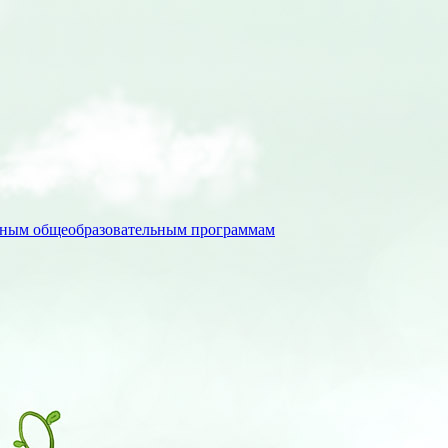
льным общеобразовательным программам