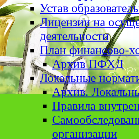
Устав образовател
Лицензии на осуще
деятельности
План финансово-хо
Архив ПФХД
Локальные нормат
Архив. Локальн
Правила внутрен
Cамообследован
организации