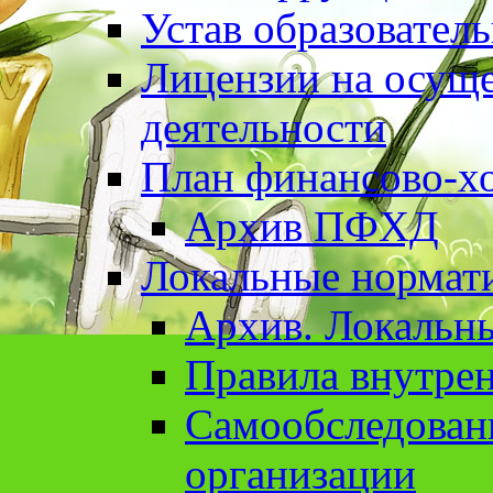
Устав образовател
Лицензии на осуще
деятельности
План финансово-хо
Архив ПФХД
Локальные нормат
Архив. Локальн
Правила внутрен
Cамообследован
организации