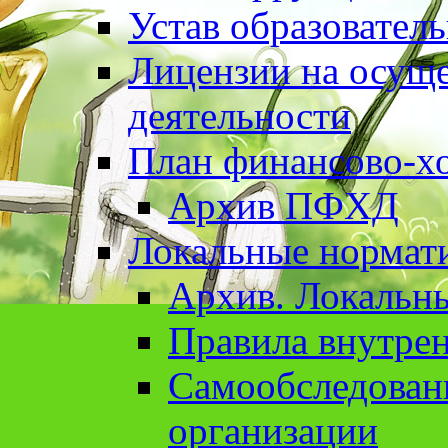
Устав образовател
Лицензии на осуще
деятельности
План финансово-хо
Архив ПФХД
Локальные нормат
Архив. Локальн
Правила внутрен
Cамообследован
организации