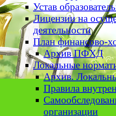
Устав образовател
Лицензии на осуще
деятельности
План финансово-хо
Архив ПФХД
Локальные нормат
Архив. Локальн
Правила внутрен
Cамообследован
организации