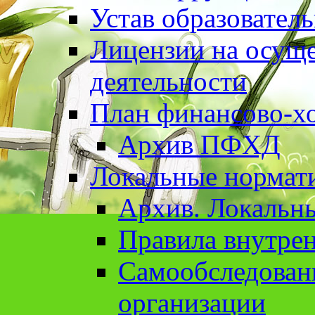
Устав образовател
Лицензии на осуще
деятельности
План финансово-хо
Архив ПФХД
Локальные нормат
Архив. Локальн
Правила внутрен
Cамообследован
организации