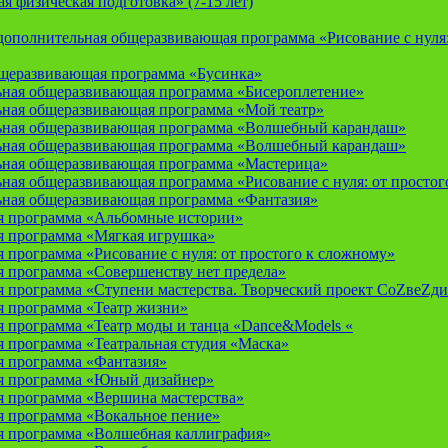
 физическая подготовка» (7-15 лет)
ополнительная общеразвивающая программа «Рисование с нуля: 
бщеразвивающая программа «Бусинка»
ьная общеразвивающая программа «Бисероплетение»
ьная общеразвивающая программа «Мой театр»
ьная общеразвивающая программа «Волшебный карандаш»
ьная общеразвивающая программа «Волшебный карандаш»
ьная общеразвивающая программа «Мастерица»
ная общеразвивающая программа «Рисование с нуля: от простог
ьная общеразвивающая программа «Фантазия»
я программа «Альбомные истории»
 программа «Мягкая игрушка»
программа «Рисование с нуля: от простого к сложному»
 программа «Совершенству нет предела»
 программа «Ступени мастерства. Творческий проект СоZвеZди
 программа «Театр жизни»
 программа «Театр моды и танца «Dance&Models «
 программа «Театральная студия «Маска»
 программа «Фантазия»
я программа «Юный дизайнер»
 программа «Вершина мастерства»
 программа «Вокальное пение»
 программа «Волшебная каллиграфия»