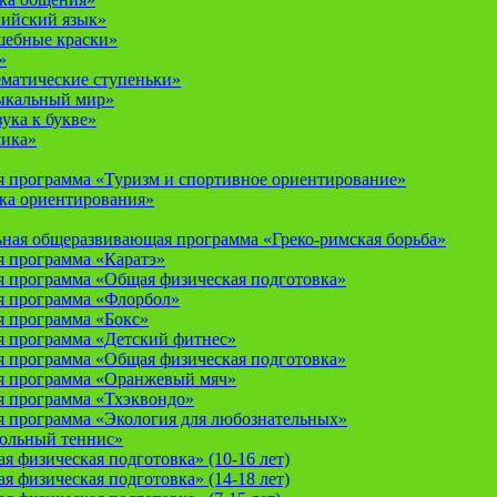
лийский язык»
шебные краски»
»
ематические ступеньки»
ыкальный мир»
ука к букве»
мика»
 программа «Туризм и спортивное ориентирование»
ка ориентирования»
ная общеразвивающая программа «Греко-римская борьба»
 программа «Каратэ»
 программа «Общая физическая подготовка»
я программа «Флорбол»
 программа «Бокс»
 программа «Детский фитнес»
 программа «Общая физическая подготовка»
я программа «Оранжевый мяч»
 программа «Тхэквондо»
 программа «Экология для любознательных»
тольный теннис»
 физическая подготовка» (10-16 лет)
 физическая подготовка» (14-18 лет)