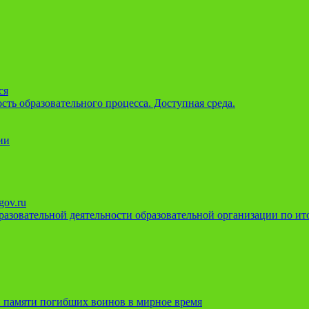
ся
ть образовательного процесса. Доступная среда.
ии
gov.ru
азовательной деятельности образовательной организации по ито
 памяти погибших воинов в мирное время