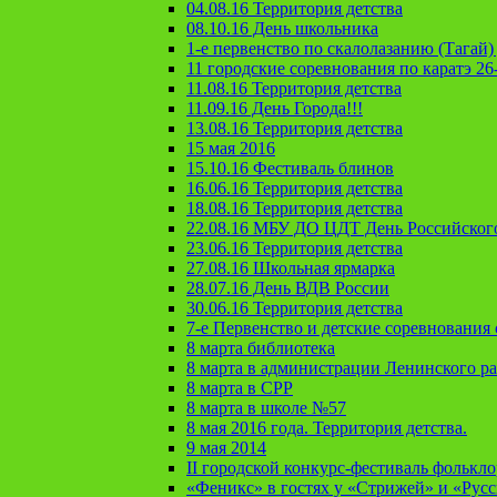
04.08.16 Территория детства
08.10.16 День школьника
1-е первенство по скалолазанию (Тагай) 
11 городские соревнования по каратэ 26
11.08.16 Территория детства
11.09.16 День Города!!!
13.08.16 Территория детства
15 мая 2016
15.10.16 Фестиваль блинов
16.06.16 Территория детства
18.08.16 Территория детства
22.08.16 МБУ ДО ЦДТ День Российског
23.06.16 Территория детства
27.08.16 Школьная ярмарка
28.07.16 День ВДВ России
30.06.16 Территория детства
7-е Первенство и детские соревновани
8 марта библиотека
8 марта в администрации Ленинского р
8 марта в СРР
8 марта в школе №57
8 мая 2016 года. Территория детства.
9 мая 2014
II городской конкурс-фестиваль фолькл
«Феникс» в гостях у «Стрижей» и «Рус