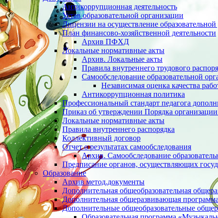
Антикоррупционная деятельность
Устав образовательной организации
Лицензии на осуществление образовательной 
План финансово-хозяйственной деятельности
Архив ПФХД
Локальные нормативные акты
Архив. Локальные акты
Правила внутреннего трудового распор
Cамообследование образовательной орг
Независимая оценка качества раб
Антикоррупционная политика
Профессиональный стандарт педагога дополн
Приказ об утверждении Порядка организации
Локальные нормативные акты
Правила внутреннего распорядка
Коллективный договор
Отчет о результатах самообследования
Архив. Cамообследование образователь
Предписание органов, осуществляющих госуд
Образование
Архив метод.документы
Дополнительная общеобразовательная общер
Дополнительная общеразвивающая программа 
Дополнительные общеобразовательные обще
Образовательная программа «Музыкаль