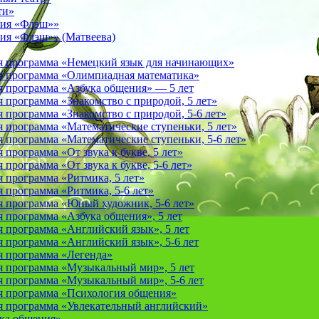
ти»
фия «Флэш»»
ия «Флэш»» (Матвеева)
я программа «Немецкий язык для начинающих»
 программа «Олимпиадная математика»
 программа «Азбука общения» — 5 лет
программа «Знакомство с природой, 5 лет»
программа «Знакомство с природой, 5-6 лет»
 программа «Математические ступеньки, 5 лет»
программа «Математические ступеньки, 5-6 лет»
программа «От звука к букве, 5 лет»
рограмма «От звука к букве, 5-6 лет»
 программа «Ритмика, 5 лет»
программа «Ритмика, 5-6 лет»
 программа «Юный художник, 5-6 лет»
 программа «Азбука общения», 5 лет
 программа «Английский язык», 5 лет
 программа «Английский язык», 5-6 лет
 программа «Легенда»
 программа «Музыкальный мир», 5 лет
 программа «Музыкальный мир», 5-6 лет
 программа «Психология общения»
 программа «Увлекательный английский»
ука общения»