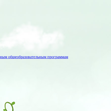
льным общеобразовательным программам