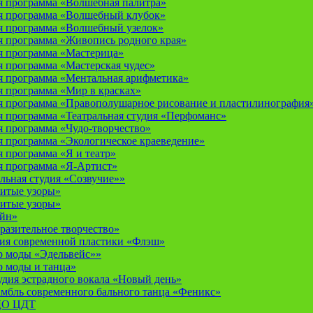
 программа «Волшебная палитра»
я программа «Волшебный клубок»
я программа «Волшебный узелок»
 программа «Живопись родного края»
я программа «Мастерица»
 программа «Мастерская чудес»
 программа «Ментальная арифметика»
 программа «Мир в красках»
 программа «Правополушарное рисование и пластилинография
 программа «Театральная студия «Перфоманс»
 программа «Чудо-творчество»
 программа «Экологическое краеведение»
 программа «Я и театр»
 программа «Я-Артист»
льная студия «Созвучие»»
итые узоры»
итые узоры»
айн»
разительное творчество»
дия современной пластики «Флэш»
р моды «Эдельвейс»»
р моды и танца»
дия эстрадного вокала «Новый день»
мбль современного бального танца «Феникс»
 ДО ЦДТ