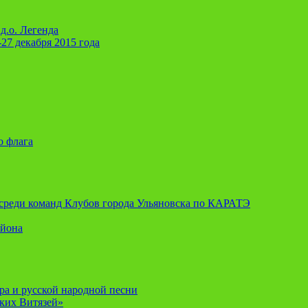
д.о. Легенда
-27 декабря 2015 года
о флага
я среди команд Клубов города Ульяновска по КАРАТЭ
айона
ора и русской народной песни
ских Витязей»