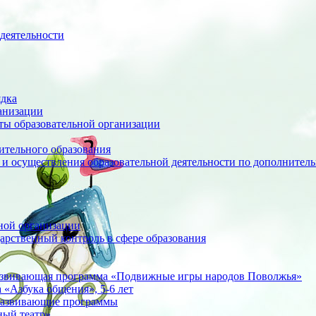
деятельности
ядка
анизации
оты образовательной организации
ительного образования
 и осуществления образовательной деятельности по дополните
ной организации
арственный контроль в сфере образования
азвивающая программа «Подвижные игры народов Поволжья»
«Азбука общения», 5-6 лет
развивающие программы
ный театр»