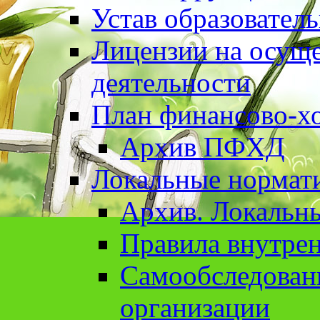
Устав образовател
Лицензии на осуще
деятельности
План финансово-хо
Архив ПФХД
Локальные нормат
Архив. Локальн
Правила внутрен
Cамообследован
организации