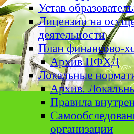
Устав образовател
Лицензии на осуще
деятельности
План финансово-хо
Архив ПФХД
Локальные нормат
Архив. Локальн
Правила внутрен
Cамообследован
организации