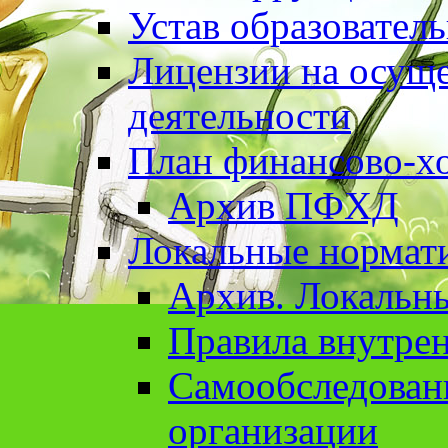
Устав образовател
Лицензии на осуще
деятельности
План финансово-хо
Архив ПФХД
Локальные нормат
Архив. Локальн
Правила внутрен
Cамообследован
организации